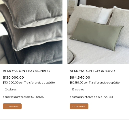
ALMOHADON LINO MONACO
ALMOHADÓN TUSOR 30x70
$130.000,00
$94.340,00
$110.500,00
con
Transferencia o depósito
$80.189,00
con
Transferencia o depósito
2 colores
12 colores
6
cuotas sin interés de
$21.666,67
6
cuotas sin interés de
$15.723,33
COMPRAR
COMPRAR