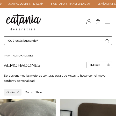
3 & 6 PAGOS SIN INTERES 💳
15 % DTO POR TRANSFERENCIA⚡
ENVÍO GRATIS C
0
Inicio
.
ALMOHADONES
ALMOHADONES
FILTRAR
Seleccionamos las mejores texturas para que vistas tu hogar con el mayor
confort y personalidad.
Borrar filtros
Grafito