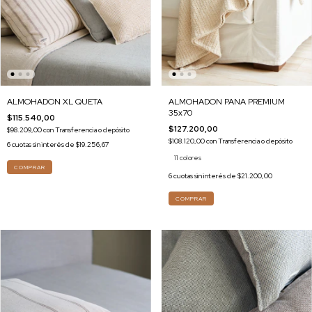
ALMOHADON PANA PREMIUM
ALMOHADON XL QUETA
35x70
$115.540,00
$127.200,00
$98.209,00
con
Transferencia o depósito
$108.120,00
con
Transferencia o depósito
6
cuotas sin interés de
$19.256,67
11 colores
COMPRAR
6
cuotas sin interés de
$21.200,00
COMPRAR