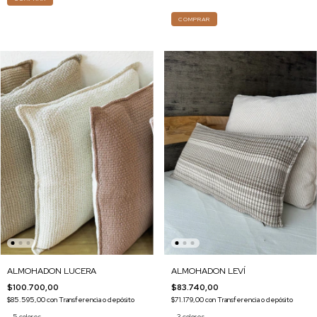
COMPRAR
ALMOHADON LUCERA
ALMOHADON LEVÍ
$100.700,00
$83.740,00
$85.595,00
con
Transferencia o depósito
$71.179,00
con
Transferencia o depósito
5 colores
3 colores