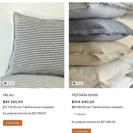
PALAU
PESTAÑA 60X60
$83.740,00
$104.940,00
$71.179,00
con
Transferencia o depósito
$89.199,00
con
Transferencia o depósito
6
cuotas sin interés de
$13.956,67
7 colores
6
cuotas sin interés de
$17.490,00
COMPRAR