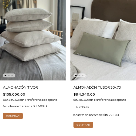
ALMOHADÓN TIVORI
ALMOHADÓN TUSOR 30x70
$105.000,00
$94.340,00
$89.250,00
con
Transferencia o depósito
$80.189,00
con
Transferencia o depósito
6
cuotas sin interés de
$17.500,00
12 colores
6
cuotas sin interés de
$15.723,33
COMPRAR
COMPRAR