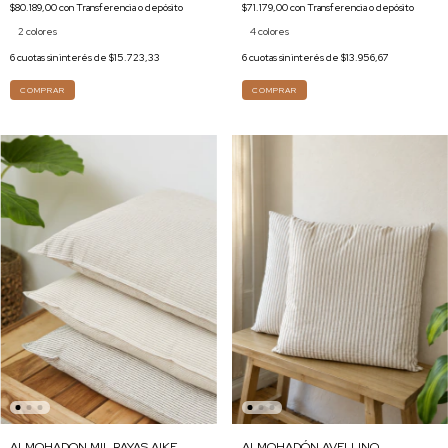
$71.179,00
con
Transferencia o depósito
$80.189,00
con
Transferencia o depósito
4 colores
2 colores
6
cuotas sin interés de
$13.956,67
6
cuotas sin interés de
$15.723,33
COMPRAR
COMPRAR
ALMOHADON MIL RAYAS AIKE
ALMOHADÓN AVELLINO