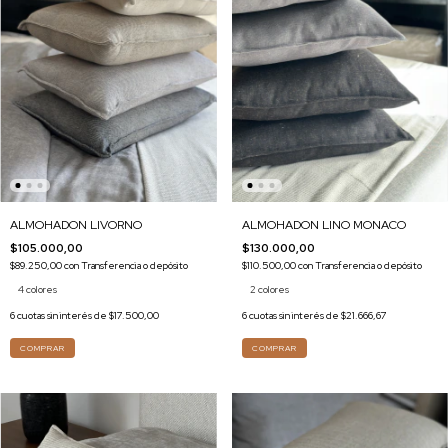
ALMOHADON LIVORNO
ALMOHADON LINO MONACO
$105.000,00
$130.000,00
$89.250,00
con
Transferencia o depósito
$110.500,00
con
Transferencia o depósito
4 colores
2 colores
6
cuotas sin interés de
$17.500,00
6
cuotas sin interés de
$21.666,67
COMPRAR
COMPRAR