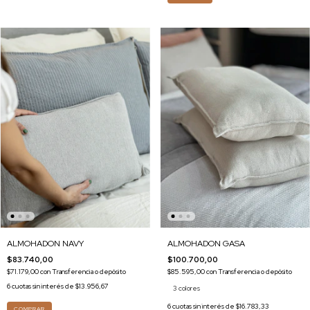
ALMOHADON NAVY
ALMOHADON GASA
$83.740,00
$100.700,00
$71.179,00
con
Transferencia o depósito
$85.595,00
con
Transferencia o depósito
6
cuotas sin interés de
$13.956,67
3 colores
6
cuotas sin interés de
$16.783,33