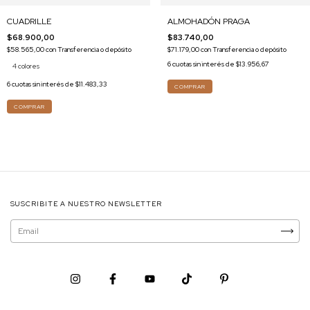
CUADRILLE
ALMOHADÓN PRAGA
$68.900,00
$83.740,00
$58.565,00
con
Transferencia o depósito
$71.179,00
con
Transferencia o depósito
6
cuotas sin interés de
$13.956,67
4 colores
6
cuotas sin interés de
$11.483,33
COMPRAR
SUSCRIBITE A NUESTRO NEWSLETTER