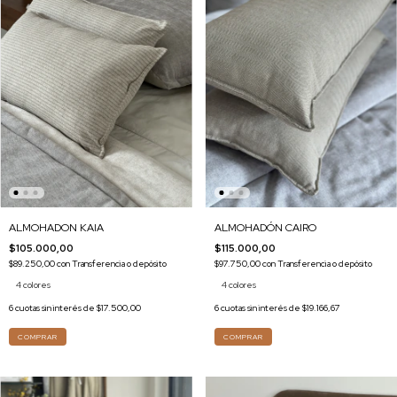
ALMOHADON KAIA
ALMOHADÓN CAIRO
$105.000,00
$115.000,00
$89.250,00
con
Transferencia o depósito
$97.750,00
con
Transferencia o depósito
4 colores
4 colores
6
cuotas sin interés de
$17.500,00
6
cuotas sin interés de
$19.166,67
COMPRAR
COMPRAR