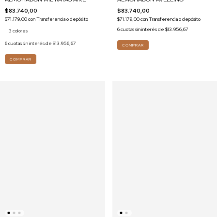
$83.740,00
$83.740,00
$71.179,00
con
Transferencia o depósito
$71.179,00
con
Transferencia o depósito
6
cuotas sin interés de
$13.956,67
3 colores
6
cuotas sin interés de
$13.956,67
COMPRAR
COMPRAR