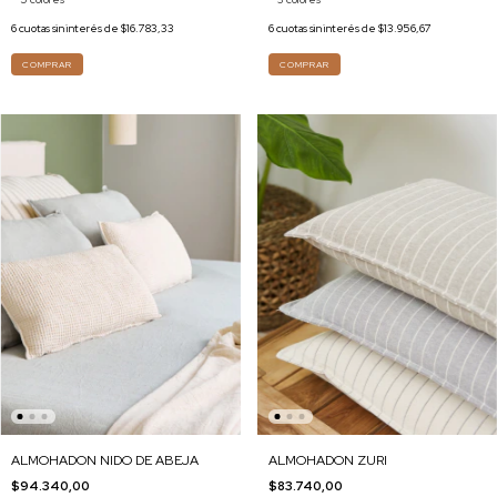
6
cuotas sin interés de
$16.783,33
6
cuotas sin interés de
$13.956,67
COMPRAR
COMPRAR
ALMOHADON ZURI
ALMOHADON NIDO DE ABEJA
$83.740,00
$94.340,00