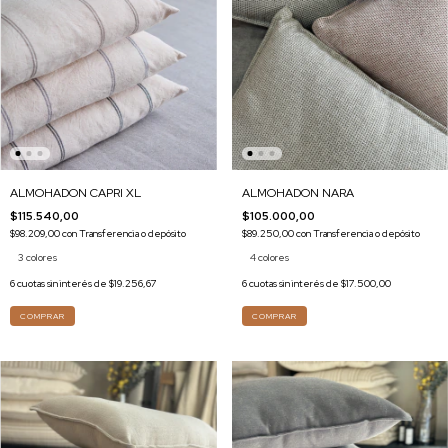
ALMOHADON CAPRI XL
ALMOHADON NARA
$115.540,00
$105.000,00
$98.209,00
con
Transferencia o depósito
$89.250,00
con
Transferencia o depósito
3 colores
4 colores
6
cuotas sin interés de
$19.256,67
6
cuotas sin interés de
$17.500,00
COMPRAR
COMPRAR