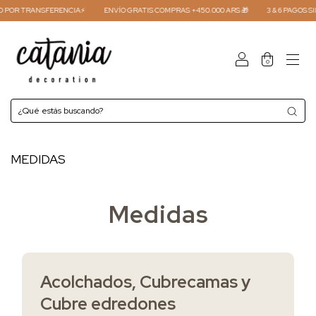
 POR TRANSFERENCIA⚡
ENVÍO GRATIS COMPRAS +450.000 ARS 🎁
3 & 6 PAGOS SIN
0
MEDIDAS
Medidas
Acolchados, Cubrecamas y
Cubre edredones