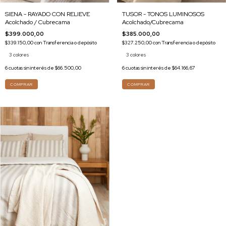
TUSOR - TONOS LUMINOSOS
SIENA - RAYADO CON RELIEVE
Acolchado/Cubrecama
Acolchado / Cubrecama
$385.000,00
$399.000,00
$327.250,00
con
Transferencia o depósito
$339.150,00
con
Transferencia o depósito
3 colores
3 colores
6
cuotas sin interés de
$64.166,67
6
cuotas sin interés de
$66.500,00
COMPRAR
COMPRAR