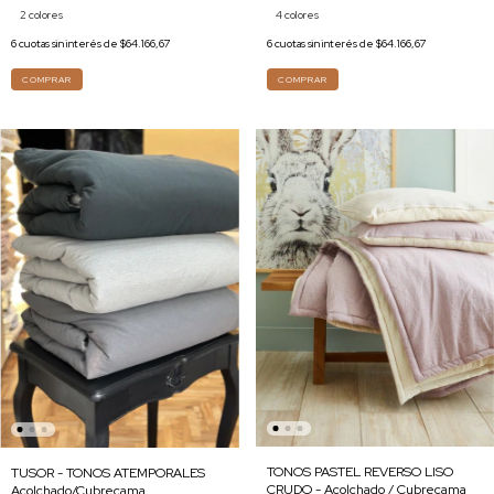
2 colores
4 colores
6
cuotas sin interés de
$64.166,67
6
cuotas sin interés de
$64.166,67
COMPRAR
COMPRAR
TONOS PASTEL REVERSO LISO
TUSOR - TONOS ATEMPORALES
CRUDO - Acolchado / Cubrecama
Acolchado/Cubrecama