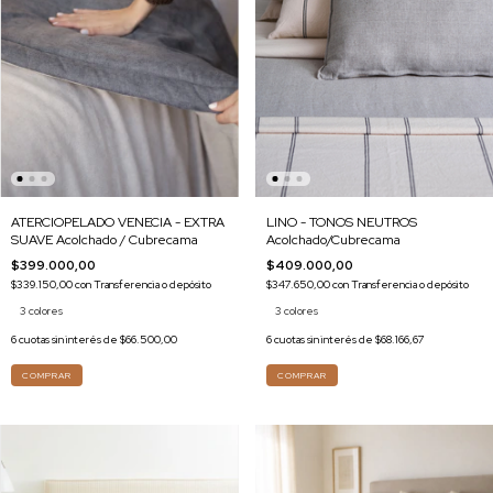
ATERCIOPELADO VENECIA - EXTRA
LINO - TONOS NEUTROS
SUAVE Acolchado / Cubrecama
Acolchado/Cubrecama
$399.000,00
$409.000,00
$339.150,00
con
Transferencia o depósito
$347.650,00
con
Transferencia o depósito
3 colores
3 colores
6
cuotas sin interés de
$66.500,00
6
cuotas sin interés de
$68.166,67
COMPRAR
COMPRAR