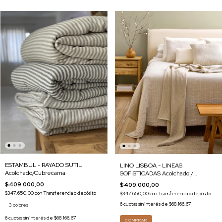
ESTAMBUL - RAYADO SUTIL
LINO LISBOA - LINEAS
Acolchado/Cubrecama
SOFISTICADAS Acolchado /
Cubrecama
$409.000,00
$409.000,00
$347.650,00
con
Transferencia o depósito
$347.650,00
con
Transferencia o depósito
6
cuotas sin interés de
$68.166,67
3 colores
6
cuotas sin interés de
$68.166,67
COMPRAR