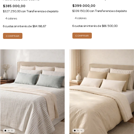
$399.000,00
$385.000,00
$339.150,00
con
Transferencia o depósito
$327.250,00
con
Transferencia o depósito
4 colores
4 colores
6
cuotas sin interés de
$66.500,00
6
cuotas sin interés de
$64.166,67
COMPRAR
COMPRAR