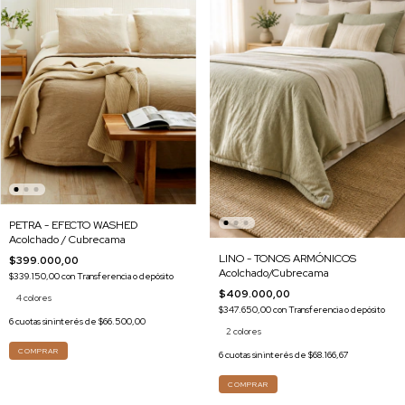
PETRA - EFECTO WASHED
Acolchado / Cubrecama
LINO - TONOS ARMÓNICOS
$399.000,00
Acolchado/Cubrecama
$339.150,00
con
Transferencia o depósito
$409.000,00
4 colores
$347.650,00
con
Transferencia o depósito
6
cuotas sin interés de
$66.500,00
2 colores
COMPRAR
6
cuotas sin interés de
$68.166,67
COMPRAR