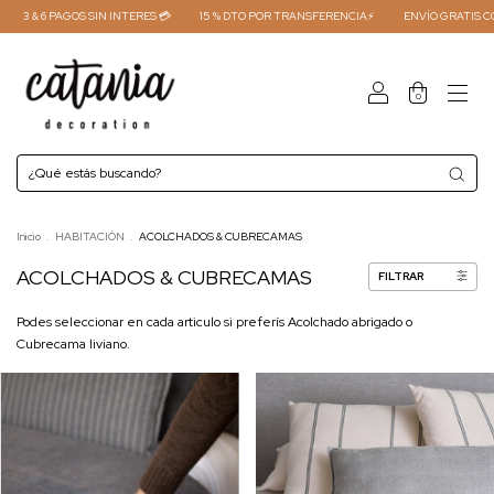
PAGOS SIN INTERES 💳
15 % DTO POR TRANSFERENCIA⚡
ENVÍO GRATIS COMPRAS +4
0
Inicio
.
HABITACIÓN
.
ACOLCHADOS & CUBRECAMAS
ACOLCHADOS & CUBRECAMAS
FILTRAR
Podes seleccionar en cada articulo si preferís Acolchado abrigado o
Cubrecama liviano.