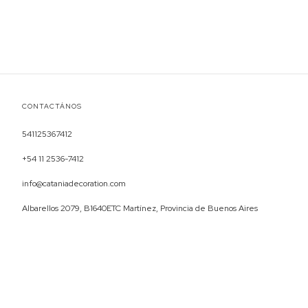
CONTACTÁNOS
541125367412
+54 11 2536-7412
info@cataniadecoration.com
Albarellos 2079, B1640ETC Martínez, Provincia de Buenos Aires