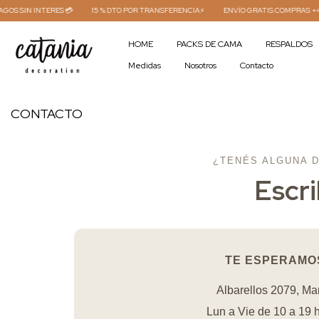
 SIN INTERES 💳
15 % DTO POR TRANSFERENCIA⚡
ENVÍO GRATIS COMPRAS +450.00
HOME
PACKS DE CAMA
RESPALDOS
Medidas
Nosotros
Contacto
CONTACTO
¿TENÉS ALGUNA D
Escri
TE ESPERAMOS
Albarellos 2079, Mar
Lun a Vie de 10 a 19 h