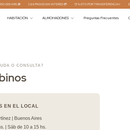
0 ARS 🎁
3 & 6 PAGOS SIN INTERES 💳
15 % DTO POR TRANSFERENCIA⚡
ENVÍO 
HABITACIÓN
ALMOHADONES
Preguntas Frecuentes
C
UDA O CONSULTA?
binos
 EN EL LOCAL
tínez | Buenos Aires
s. | Sáb de 10 a 15 hs.