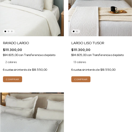
RAYADO LARGO
LARGO LISO TUSOR
$111.300,00
$111.300,00
$94.605,00
con
Transferencia o depósito
$94.605,00
con
Transferencia o depósito
2 colores
13 colores
6
cuotas sin interés de
$18.550,00
6
cuotas sin interés de
$18.550,00
COMPRAR
COMPRAR