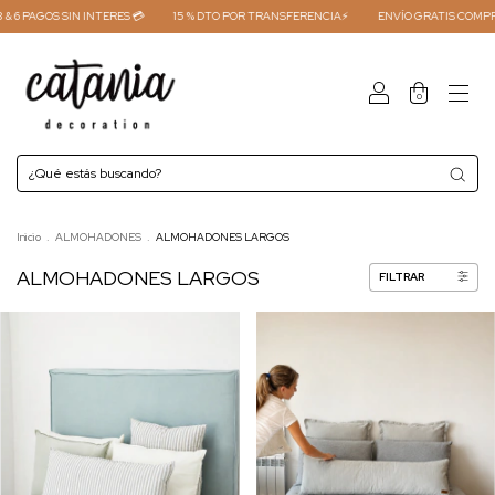
 6 PAGOS SIN INTERES 💳
15 % DTO POR TRANSFERENCIA⚡
ENVÍO GRATIS COMPRAS
0
Inicio
.
ALMOHADONES
.
ALMOHADONES LARGOS
ALMOHADONES LARGOS
FILTRAR