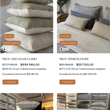
10
%
OFF
10
%
OFF
ENVÍO GRATIS
ENVÍO GRATIS
PACK LINO OLIVA CLARO
PACK VENECIA NUBE
$777.740,00
$699.966,00
$619.000,00
$557.100,00
$594.971,10
con
Transferencia o depósito
$473.535,00
con
Transferencia o depósito
6
cuotas sin interés de
$116.661,00
6
cuotas sin interés de
$92.850,00
COMPRAR
COMPRAR