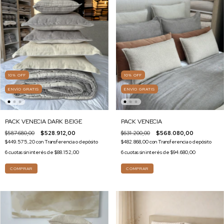
10
%
OFF
10
%
OFF
ENVÍO GRATIS
ENVÍO GRATIS
PACK VENECIA DARK BEIGE
PACK VENECIA
$587.680,00
$528.912,00
$631.200,00
$568.080,00
$449.575,20
con
Transferencia o depósito
$482.868,00
con
Transferencia o depósito
6
cuotas sin interés de
$88.152,00
6
cuotas sin interés de
$94.680,00
COMPRAR
COMPRAR