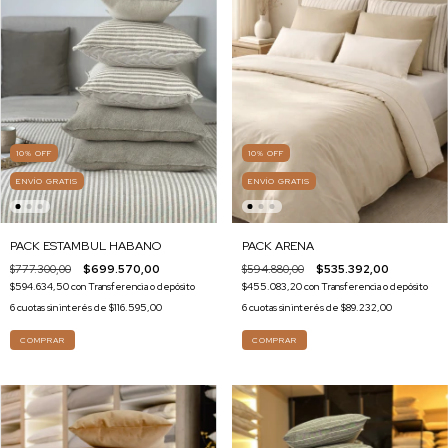
10
%
OFF
10
%
OFF
ENVÍO GRATIS
ENVÍO GRATIS
PACK ARENA
PACK ESTAMBUL HABANO
$594.880,00
$535.392,00
$777.300,00
$699.570,00
$455.083,20
con
Transferencia o depósito
$594.634,50
con
Transferencia o depósito
6
cuotas sin interés de
$89.232,00
6
cuotas sin interés de
$116.595,00
COMPRAR
COMPRAR