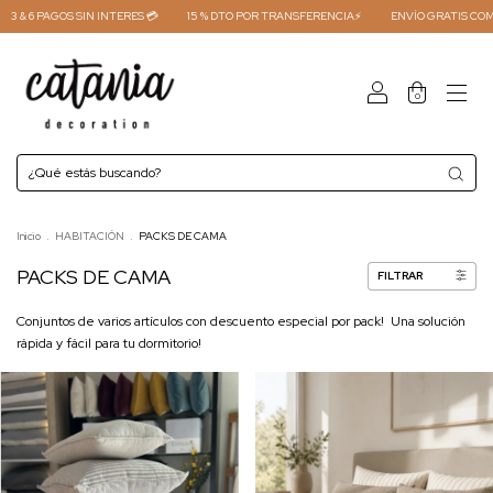
 SIN INTERES 💳
15 % DTO POR TRANSFERENCIA⚡
ENVÍO GRATIS COMPRAS +450.00
0
Inicio
.
HABITACIÓN
.
PACKS DE CAMA
PACKS DE CAMA
FILTRAR
Conjuntos de varios artículos con descuento especial por pack! Una solución
rápida y fácil para tu dormitorio!