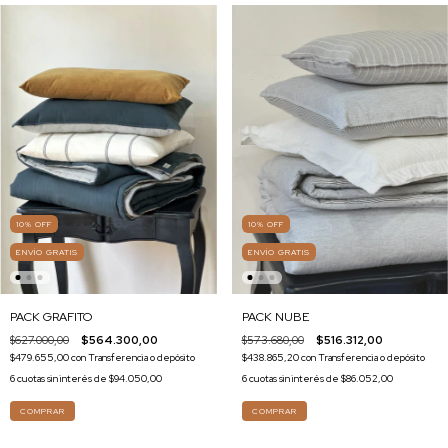
10
%
OFF
10
%
OFF
ENVÍO GRATIS
ENVÍO GRATIS
PACK GRAFITO
PACK NUBE
$627.000,00
$564.300,00
$573.680,00
$516.312,00
$479.655,00
con
Transferencia o depósito
$438.865,20
con
Transferencia o depósito
6
cuotas sin interés de
$94.050,00
6
cuotas sin interés de
$86.052,00
COMPRAR
COMPRAR