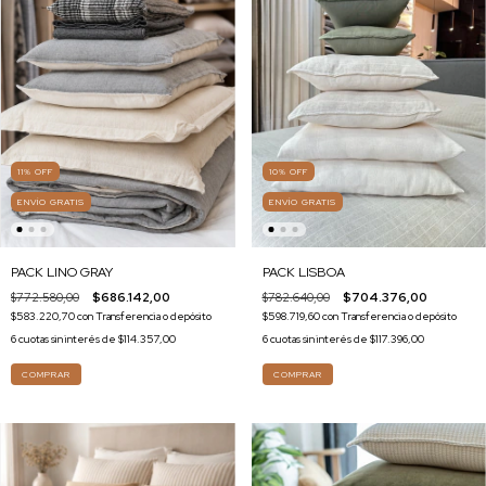
11
%
OFF
10
%
OFF
ENVÍO GRATIS
ENVÍO GRATIS
PACK LINO GRAY
PACK LISBOA
$772.580,00
$686.142,00
$782.640,00
$704.376,00
$583.220,70
con
Transferencia o depósito
$598.719,60
con
Transferencia o depósito
6
cuotas sin interés de
$114.357,00
6
cuotas sin interés de
$117.396,00
COMPRAR
COMPRAR