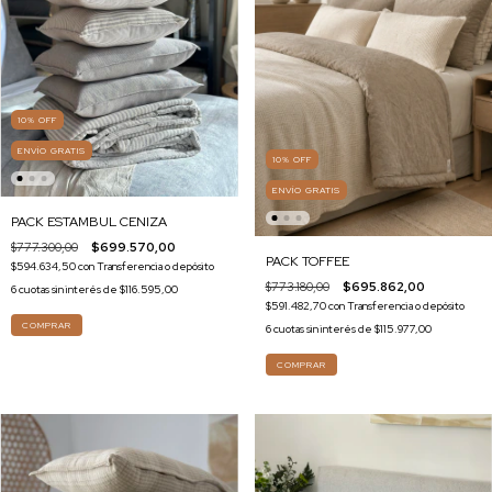
10
%
OFF
ENVÍO GRATIS
10
%
OFF
ENVÍO GRATIS
PACK ESTAMBUL CENIZA
$777.300,00
$699.570,00
PACK TOFFEE
$594.634,50
con
Transferencia o depósito
$773.180,00
$695.862,00
6
cuotas sin interés de
$116.595,00
$591.482,70
con
Transferencia o depósito
COMPRAR
6
cuotas sin interés de
$115.977,00
COMPRAR