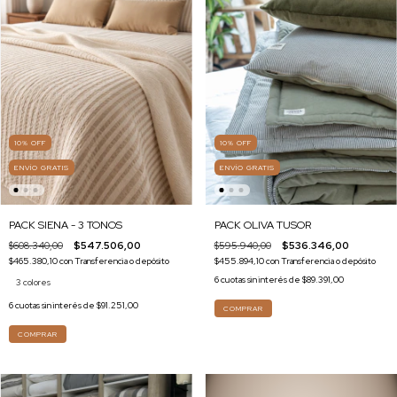
10
%
OFF
10
%
OFF
ENVÍO GRATIS
ENVÍO GRATIS
PACK SIENA - 3 TONOS
PACK OLIVA TUSOR
$608.340,00
$547.506,00
$595.940,00
$536.346,00
$465.380,10
con
Transferencia o depósito
$455.894,10
con
Transferencia o depósito
6
cuotas sin interés de
$89.391,00
3 colores
6
cuotas sin interés de
$91.251,00
COMPRAR
COMPRAR