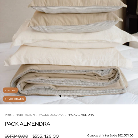
10
%
OFF
ENVÍO GRATIS
Inicio
.
HABITACIÓN
.
PACKS DE CAMA
.
PACK ALMENDRA
PACK ALMENDRA
$617.140,00
$555.426,00
6
cuotas sin interés de
$92.571,00