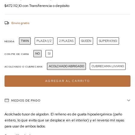
$472.112,10
con
Transferencia o depósito
Envío gratis
TWIN
PLAZA 1/2
2 PLAZAS
QUEEN
SUPER KING
MEDIDA
NO
SI
CON PIE DE CAMA
ACOLCHADO ABRIGADO
CUBRECAMA LIVIANO
ACOLCHADO O CUBRECAMA
MEDIOS DE PAGO
Acolchado tusor de algodon. El relleno es de guata hipoalergénica (paño
entero, lo que evita que se desplace en el interior) y el reverso mil rayas
para usar de ambos lados.