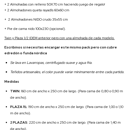
+ 2 Almohadas con relleno 50X70 cm haciendo juego de regalo!
+ 2 Almohadones queta rayadls 60x60 cm
+ 2 Almohadones NIDO crudo 35x55 cm
+ Pie de cama nido 100x230 (opcional).
Twin y Plaza 1/2
IDEM anterior pero con una almohada de cada modelo.
Escribinos si necesitas encargar este mismo pack pero con cubre
edredón o funda nórdica
Se lava en Lavarropas, centrifugado suave y agua fria.
Teñidos artesanales, el color puede variar minimamente entre cada partida.
Medidas
TWIN:
160 cm de ancho x 250 cm de largo. (Para cama de 0,80 o 0,90 m
de ancho).
PLAZA 1½:
190 cm de ancho x 250 cm de largo. (Para cama de 1,00 o 1,10
m de ancho).
2 PLAZAS:
220 cm de ancho x 250 cm de largo. (Para cama de 1,40 m
de ancho).