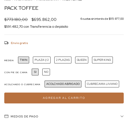
PACK TOFFEE
$773.180,00
$695.862,00
6
cuotas sin interés de
$115.977,00
$591.482,70
con
Transferencia o depósito
Envío gratis
TWIN
PLAZA 1/2
2 PLAZAS
QUEEN
SUPER KING
MEDIDA
SI
NO
CON PIE DE CAMA
ACOLCHADO ABRIGADO
CUBRECAMA LIVIANO
ACOLCHADO O CUBRECAMA
MEDIOS DE PAGO