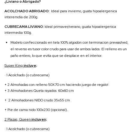
¿Liviano o Abrigado?
ACOLCHADO ABRIGADO:
Ideal para invierno, guata hipoalergenica
interemdia de 200g.
CUBRECAMA LIVIANO:
Ideal primaver/verano, guata hipoalergenica
intermedia 100g.
Modelo confeccionado en tela 100% algodón con terminacion prewashed,
el reverso es tusor color crudo para usar de ambos lados. El relleno es un
paño entero, lo que evita que se desplace en el interior.
Super King
incluye;
· 1 Acolchado (o cubrecama)
+ 2 Almohadas con relleno 50X70 cm haciendo juego de regalo!
+ 3 Almohadones Queta rayados 60x60 cm
+ 2 Almohadones NIDO crudo 35x55 cm
+ Pie de cama nido 100x230 (opcional).
2 Plazas, Queen
incluyen;
· 1 Acolchado (o cubrecama)