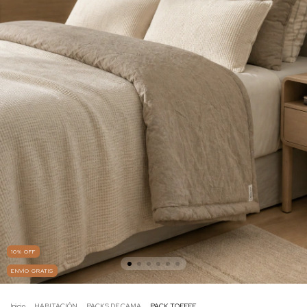
10
%
OFF
ENVÍO GRATIS
Inicio
.
HABITACIÓN
.
PACKS DE CAMA
.
PACK TOFFEE