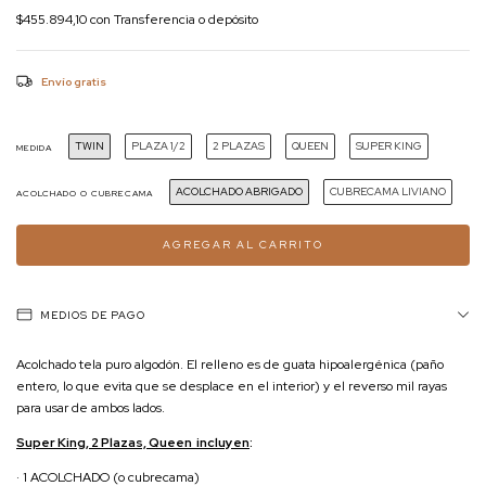
$455.894,10
con
Transferencia o depósito
Envío gratis
TWIN
PLAZA 1/2
2 PLAZAS
QUEEN
SUPER KING
MEDIDA
ACOLCHADO ABRIGADO
CUBRECAMA LIVIANO
ACOLCHADO O CUBRECAMA
MEDIOS DE PAGO
Acolchado tela puro algodón. El relleno es de guata hipoalergénica (paño
entero, lo que evita que se desplace en el interior) y el reverso mil rayas
para usar de ambos lados.
Super King, 2 Plazas, Queen incluyen
:
· 1 ACOLCHADO (o cubrecama)