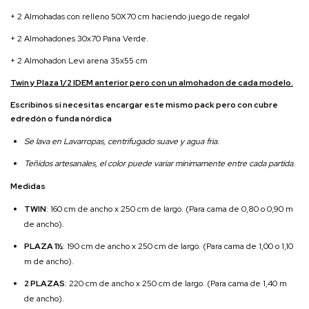
+ 2 Almohadas con relleno 50X70 cm haciendo juego de regalo!
+ 2 Almohadones 30x70 Pana Verde.
+ 2 Almohadon Levi arena 35x55 cm
Twin y Plaza 1/2 IDEM anterior pero con un almohadon de cada modelo.
Escribinos si necesitas encargar este mismo pack pero con cubre
edredón o funda nórdica
Se lava en Lavarropas, centrifugado suave y agua fria.
Teñidos artesanales, el color puede variar minimamente entre cada partida.
Medidas
TWIN
: 160 cm de ancho x 250 cm de largo. (Para cama de 0,80 o 0,90 m
de ancho).
PLAZA 1½
: 190 cm de ancho x 250 cm de largo. (Para cama de 1,00 o 1,10
m de ancho).
2 PLAZAS
: 220 cm de ancho x 250 cm de largo. (Para cama de 1,40 m
de ancho).