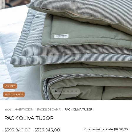
10
%
OFF
ENVÍO GRATIS
Inicio
.
HABITACIÓN
.
PACKS DE CAMA
.
PACK OLIVA TUSOR
PACK OLIVA TUSOR
$595.940,00
$536.346,00
6
cuotas sin interés de
$89.391,00