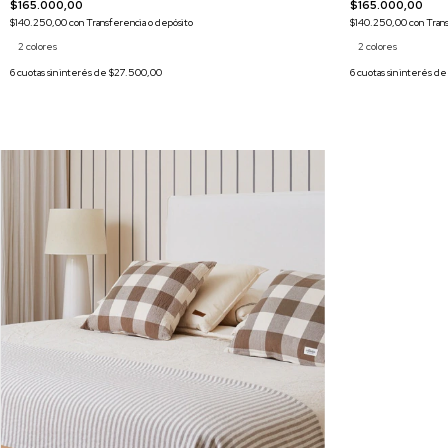
$165.000,00
$165.000,00
$140.250,00
con
Tran
$140.250,00
con
Transferencia o depósito
2 colores
2 colores
6
cuotas sin interés d
6
cuotas sin interés de
$27.500,00