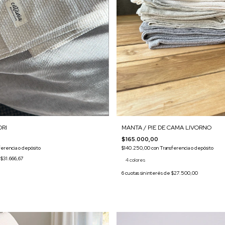
ORI
MANTA / PIE DE CAMA LIVORNO
$165.000,00
ferencia o depósito
$140.250,00
con
Transferencia o depósito
e
$31.666,67
4 colores
6
cuotas sin interés de
$27.500,00