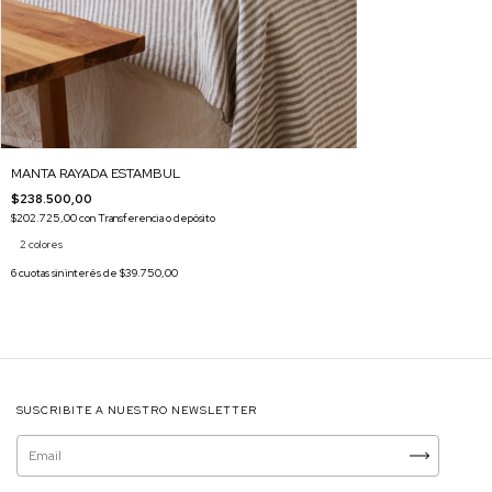
MANTA RAYADA ESTAMBUL
$238.500,00
$202.725,00
con
Transferencia o depósito
2 colores
6
cuotas sin interés de
$39.750,00
SUSCRIBITE A NUESTRO NEWSLETTER