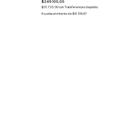
$249.100,00
$211.735,00
con
Transferencia o depósito
6
cuotas sin interés de
$41.516,67