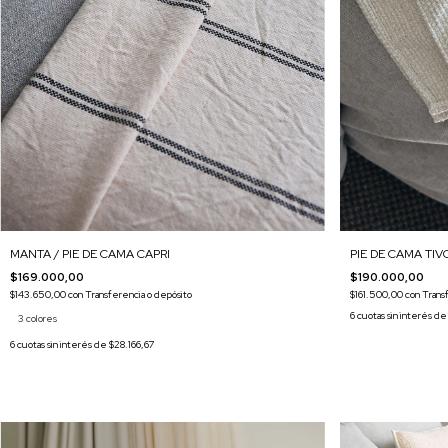
MANTA / PIE DE CAMA CAPRI
PIE DE CAMA TIV
$169.000,00
$190.000,00
$143.650,00
con
Transferencia o depósito
$161.500,00
con
Trans
6
cuotas sin interés d
3 colores
6
cuotas sin interés de
$28.166,67