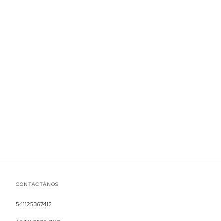
CONTACTÁNOS
541125367412