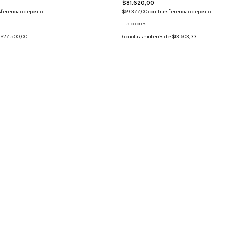
$81.620,00
sferencia o depósito
$69.377,00
con
Transferencia o depósito
5 colores
e
$27.500,00
6
cuotas sin interés de
$13.603,33