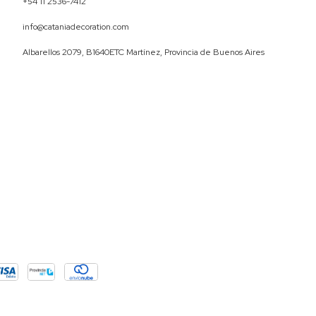
+54 11 2536-7412
info@cataniadecoration.com
Albarellos 2079, B1640ETC Martínez, Provincia de Buenos Aires