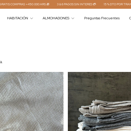
0.000 ARS 🎁
3 & 6 PAGOS SIN INTERES 💳
15 % DTO POR TRANSFERENCIA⚡
EN
HABITACIÓN
ALMOHADONES
Preguntas Frecuentes
C
fá.