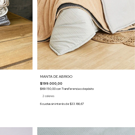
MANTA DE ABRIGO
$199.000,00
$169.150,00
con
Transferencia o depósito
2 colores
6
cuotas sin interés de
$33.166,67