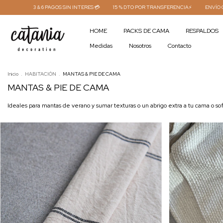
AGOS SIN INTERES 💳
15 % DTO POR TRANSFERENCIA⚡
ENVÍO GRATIS COMPRAS +45
HOME
PACKS DE CAMA
RESPALDOS
Medidas
Nosotros
Contacto
Inicio
.
HABITACIÓN
.
MANTAS & PIE DE CAMA
MANTAS & PIE DE CAMA
Ideales para mantas de verano y sumar texturas o un abrigo extra a tu cama o so