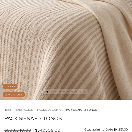
10
%
OFF
ENVÍO GRATIS
Inicio
.
HABITACIÓN
.
PACKS DE CAMA
.
PACK SIENA - 3 TONOS
PACK SIENA - 3 TONOS
$608.340,00
$547.506,00
6
cuotas sin interés de
$91.251,00