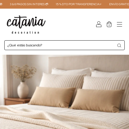
3 & 6 PAGOS SIN INTERES 💳
15 % DTO POR TRANSFERENCIA⚡
ENVÍO GRATIS COMP
0