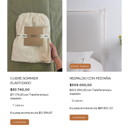
ENVÍO GRATIS
CUBRE SOMMIER
RESPALDO CON PESTAÑA
ELASTIZADO
$509.000,00
$83.740,00
$432.650,00
con
Transferencia o
depósito
$71.179,00
con
Transferencia o
depósito
6 colores
7 colores
6
cuotas sin interés de
$84.833,33
6
cuotas sin interés de
$13.956,67
COMPRAR
COMPRAR