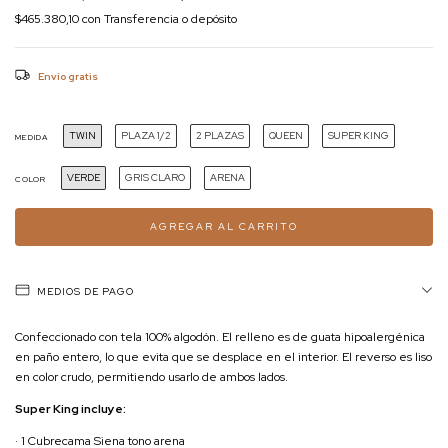
$465.380,10
con
Transferencia o depósito
Envío gratis
TWIN
PLAZA 1/2
2 PLAZAS
QUEEN
SUPER KING
MEDIDA
VERDE
GRIS CLARO
ARENA
COLOR
MEDIOS DE PAGO
Confeccionado con tela 100% algodón. El relleno es de guata hipoalergénica
en paño entero, lo que evita que se desplace en el interior. El reverso es liso
en color crudo, permitiendo usarlo de ambos lados.
Super King incluye:
· 1 Cubrecama Siena tono arena