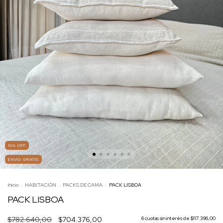
10
%
OFF
ENVÍO GRATIS
Inicio
.
HABITACIÓN
.
PACKS DE CAMA
.
PACK LISBOA
PACK LISBOA
$782.640,00
$704.376,00
6
cuotas sin interés de
$117.396,00