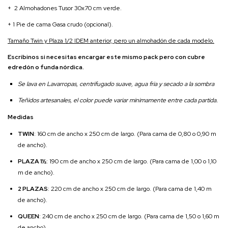
+ 2 Almohadones Tusor 30x70 cm verde.
+ 1 Pie de cama Gasa crudo (opcional).
Tamaño Twin y Plaza 1/2 IDEM anterior, pero un almohadón de cada modelo.
Escribinos si necesitas encargar este mismo pack pero con cubre
edredón o funda nórdica.
Se lava en Lavarropas, centrifugado suave, agua fria y secado a la sombra
Teñidos artesanales, el color puede variar minimamente entre cada partida.
Medidas
TWIN
: 160 cm de ancho x 250 cm de largo. (Para cama de 0,80 o 0,90 m
de ancho).
PLAZA 1½
: 190 cm de ancho x 250 cm de largo. (Para cama de 1,00 o 1,10
m de ancho).
2 PLAZAS
: 220 cm de ancho x 250 cm de largo. (Para cama de 1,40 m
de ancho).
QUEEN
: 240 cm de ancho x 250 cm de largo. (Para cama de 1,50 o 1,60 m
de ancho).