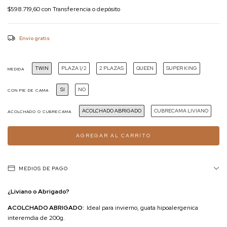
$598.719,60
con
Transferencia o depósito
Envío gratis
TWIN
PLAZA 1/2
2 PLAZAS
QUEEN
SUPER KING
MEDIDA
SI
NO
CON PIE DE CAMA
ACOLCHADO ABRIGADO
CUBRECAMA LIVIANO
ACOLCHADO O CUBRECAMA
MEDIOS DE PAGO
¿Liviano o Abrigado?
ACOLCHADO ABRIGADO:
Ideal para invierno, guata hipoalergenica
interemdia de 200g.