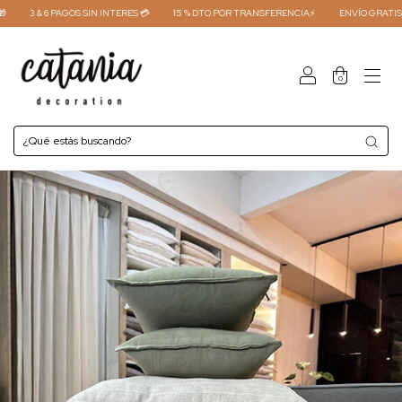
3 & 6 PAGOS SIN INTERES 💳
15 % DTO POR TRANSFERENCIA⚡
ENVÍO GRATIS COMP
0