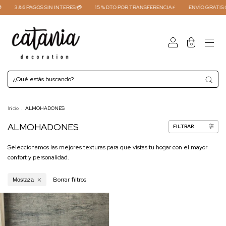
3 & 6 PAGOS SIN INTERES 💳
15 % DTO POR TRANSFERENCIA⚡
ENVÍO GRATIS C
0
Inicio
.
ALMOHADONES
ALMOHADONES
FILTRAR
Seleccionamos las mejores texturas para que vistas tu hogar con el mayor
confort y personalidad.
Borrar filtros
Mostaza