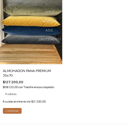
ALMOHADON PANA PREMIUM
35x70
$127.200,00
$108.120,00
con
Transferencia o depósito
11 colores
6
cuotas sin interés de
$21.200,00
COMPRAR