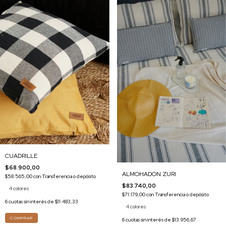
CUADRILLE
$68.900,00
ALMOHADON ZURI
$58.565,00
con
Transferencia o depósito
$83.740,00
4 colores
$71.179,00
con
Transferencia o depósito
6
cuotas sin interés de
$11.483,33
4 colores
COMPRAR
6
cuotas sin interés de
$13.956,67