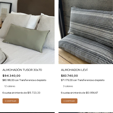
ALMOHADON LEVÍ
ALMOHADÓN TUSOR 30x70
$83.740,00
$94.340,00
$71.179,00
con
Transferencia o depósito
$80.189,00
con
Transferencia o depósito
3 colores
12 colores
6
cuotas sin interés de
$13.956,67
6
cuotas sin interés de
$15.723,33
COMPRAR
COMPRAR