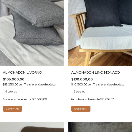
ALMOHADON LIVORNO
ALMOHADON LINO MONACO
$105.000,00
$130.000,00
$89.250,00
con
Transferencia o depósito
$110.500,00
con
Transferencia o depósito
4 colores
2 colores
6
cuotas sin interés de
$17.500,00
6
cuotas sin interés de
$21.666,67
COMPRAR
COMPRAR