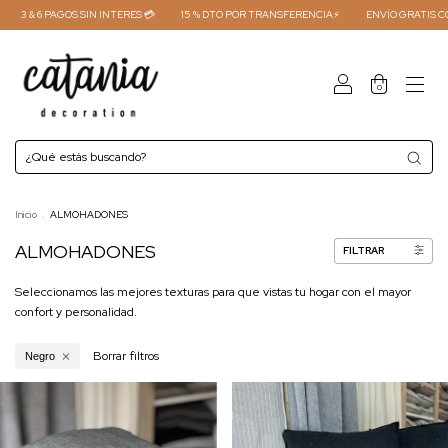
3 & 6 PAGOS SIN INTERES 💳
15 % DTO POR TRANSFERENCIA⚡
ENVÍO GRATIS COMPR
0
Inicio
.
ALMOHADONES
ALMOHADONES
FILTRAR
Seleccionamos las mejores texturas para que vistas tu hogar con el mayor
confort y personalidad.
Borrar filtros
Negro