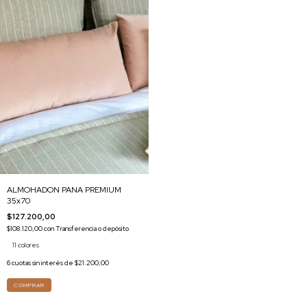
ALMOHADON PANA PREMIUM
35x70
$127.200,00
$108.120,00
con
Transferencia o depósito
11 colores
6
cuotas sin interés de
$21.200,00
COMPRAR