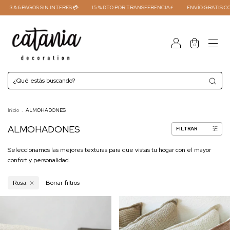
3 & 6 PAGOS SIN INTERES 💳
15 % DTO POR TRANSFERENCIA⚡
ENVÍO GRATIS COMP
0
Inicio
.
ALMOHADONES
ALMOHADONES
FILTRAR
Seleccionamos las mejores texturas para que vistas tu hogar con el mayor
confort y personalidad.
Borrar filtros
Rosa