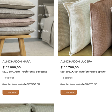
ALMOHADON NARA
ALMOHADON LUCERA
$105.000,00
$100.700,00
$89.250,00
con
Transferencia o depósito
$85.595,00
con
Transferencia o depósito
4 colores
5 colores
6
cuotas sin interés de
$17.500,00
6
cuotas sin interés de
$16.783,33
COMPRAR
COMPRAR