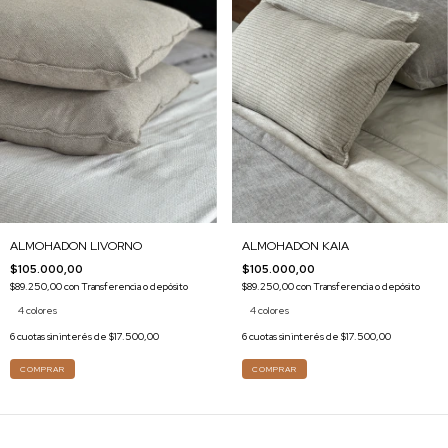
ALMOHADON LIVORNO
ALMOHADON KAIA
$105.000,00
$105.000,00
$89.250,00
con
Transferencia o depósito
$89.250,00
con
Transferencia o depósito
4 colores
4 colores
6
cuotas sin interés de
$17.500,00
6
cuotas sin interés de
$17.500,00
COMPRAR
COMPRAR