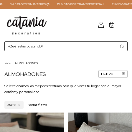
3 & 6 PAGOS SIN INTERES 💳
15 % DTO POR TRANSFERENCIA⚡
ENVÍO GRATIS 
0
Inicio
.
ALMOHADONES
ALMOHADONES
FILTRAR
Seleccionamos las mejores texturas para que vistas tu hogar con el mayor
confort y personalidad.
Borrar filtros
35x55