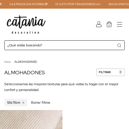
3 & 6 PAGOS SIN INTERES 💳
15 % DTO POR TRANSFERENCIA⚡
ENVÍO GRATIS 
0
Inicio
.
ALMOHADONES
ALMOHADONES
FILTRAR
Seleccionamos las mejores texturas para que vistas tu hogar con el mayor
confort y personalidad.
Borrar filtros
50x70cm