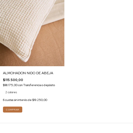
ALMOHADON NIDO DE ABEJA
$115.500,00
$98.175,00
con
Transferencia o depósito
2 colores
6
cuotas sin interés de
$19.250,00
COMPRAR