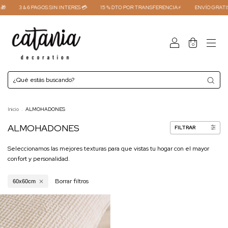

3 & 6 PAGOS SIN INTERES 💳
15 % DTO POR TRANSFERENCIA⚡
ENVÍO GRATIS
0
Inicio
.
ALMOHADONES
ALMOHADONES
FILTRAR
Seleccionamos las mejores texturas para que vistas tu hogar con el mayor
confort y personalidad.
Borrar filtros
60x60cm