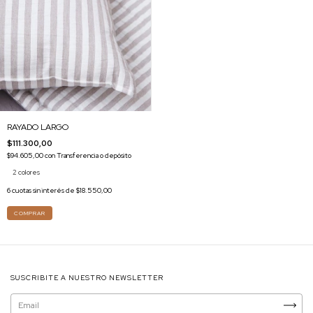
RAYADO LARGO
$111.300,00
$94.605,00
con
Transferencia o depósito
2 colores
6
cuotas sin interés de
$18.550,00
COMPRAR
SUSCRIBITE A NUESTRO NEWSLETTER