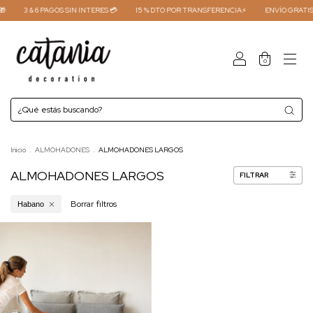

3 & 6 PAGOS SIN INTERES 💳
15 % DTO POR TRANSFERENCIA⚡
ENVÍO GRATIS 
0
Inicio
.
ALMOHADONES
.
ALMOHADONES LARGOS
ALMOHADONES LARGOS
FILTRAR
Borrar filtros
Habano