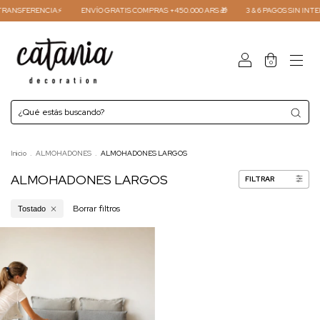
TRANSFERENCIA⚡
ENVÍO GRATIS COMPRAS +450.000 ARS 🎁
3 & 6 PAGOS SIN INTER
0
Inicio
.
ALMOHADONES
.
ALMOHADONES LARGOS
ALMOHADONES LARGOS
FILTRAR
Borrar filtros
Tostado