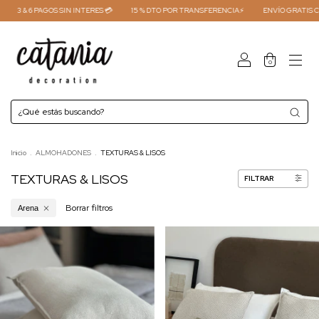
3 & 6 PAGOS SIN INTERES 💳
15 % DTO POR TRANSFERENCIA⚡
ENVÍO GRATIS COMP
0
Inicio
.
ALMOHADONES
.
TEXTURAS & LISOS
TEXTURAS & LISOS
FILTRAR
Borrar filtros
Arena