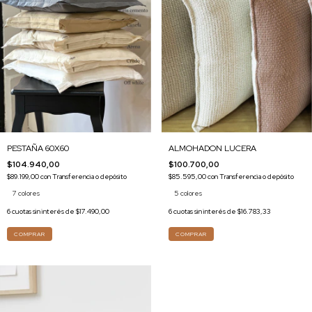
PESTAÑA 60X60
ALMOHADON LUCERA
$104.940,00
$100.700,00
$89.199,00
con
Transferencia o depósito
$85.595,00
con
Transferencia o depósito
7 colores
5 colores
6
cuotas sin interés de
$17.490,00
6
cuotas sin interés de
$16.783,33
COMPRAR
COMPRAR