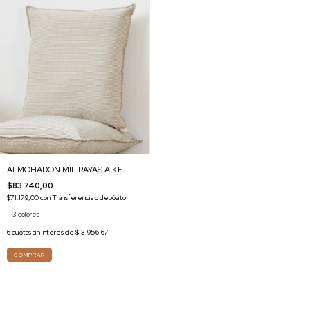
ALMOHADON MIL RAYAS AIKE
$83.740,00
$71.179,00
con
Transferencia o depósito
3 colores
6
cuotas sin interés de
$13.956,67
COMPRAR