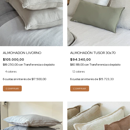
ALMOHADON LIVORNO
ALMOHADÓN TUSOR 30x70
$105.000,00
$94.340,00
$89.250,00
con
Transferencia o depósito
$80.189,00
con
Transferencia o depósito
4 colores
12 colores
6
cuotas sin interés de
$17.500,00
6
cuotas sin interés de
$15.723,33
COMPRAR
COMPRAR