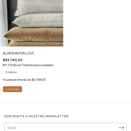
ALMOHADON LEVÍ
$83.740,00
$71.179,00
con
Transferencia o depósito
3 colores
6
cuotas sin interés de
$13.956,67
COMPRAR
SUSCRIBITE A NUESTRO NEWSLETTER