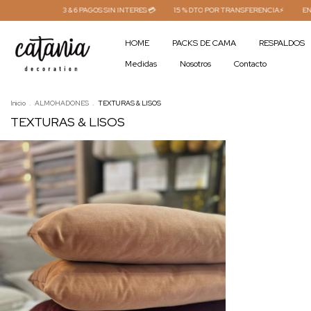
3 & 6 PAGOS SIN INTERES 💳
15 % DTO POR TRANSFERENCIA⚡
ENVÍO G
HOME
PACKS DE CAMA
RESPALDOS
Medidas
Nosotros
Contacto
Inicio
.
ALMOHADONES
.
TEXTURAS & LISOS
TEXTURAS & LISOS