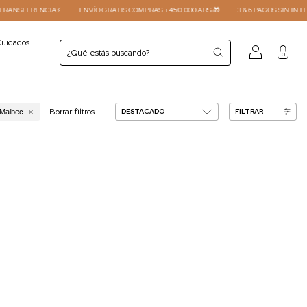
NSFERENCIA⚡
ENVÍO GRATIS COMPRAS +450.000 ARS 🎁
3 & 6 PAGOS SIN INTERES 
uidados
0
Borrar filtros
FILTRAR
Malbec