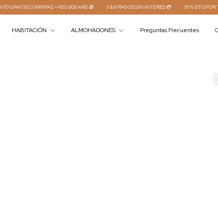
RATIS COMPRAS +450.000 ARS 🎁
3 & 6 PAGOS SIN INTERES 💳
15 % DTO POR TRA
HABITACIÓN
ALMOHADONES
Preguntas Frecuentes
C