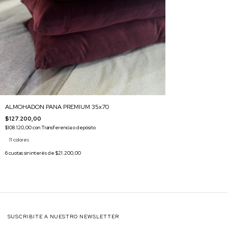
ALMOHADON PANA PREMIUM 35x70
$127.200,00
$108.120,00
con
Transferencia o depósito
11 colores
6
cuotas sin interés de
$21.200,00
SUSCRIBITE A NUESTRO NEWSLETTER