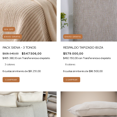
10
%
OFF
ENVÍO GRATIS
ENVÍO GRATIS
PACK SIENA - 3 TONOS
RESPALDO TAPIZADO IBIZA
$608.340,00
$547.506,00
$579.000,00
$465.380,10
con
Transferencia o depósito
$492.150,00
con
Transferencia o depósito
3 colores
6 colores
6
cuotas sin interés de
$91.251,00
6
cuotas sin interés de
$96.500,00
COMPRAR
COMPRAR