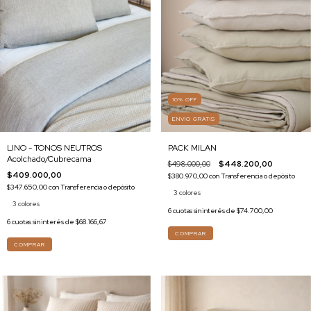
10
%
OFF
ENVÍO GRATIS
LINO - TONOS NEUTROS
PACK MILAN
Acolchado/Cubrecama
$498.000,00
$448.200,00
$409.000,00
$380.970,00
con
Transferencia o depósito
$347.650,00
con
Transferencia o depósito
3 colores
3 colores
6
cuotas sin interés de
$74.700,00
6
cuotas sin interés de
$68.166,67
COMPRAR
COMPRAR