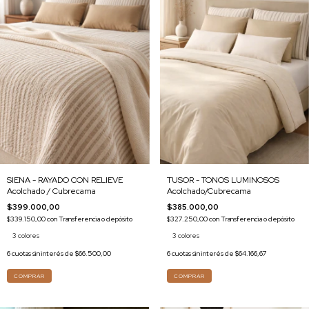
SIENA - RAYADO CON RELIEVE
TUSOR - TONOS LUMINOSOS
Acolchado / Cubrecama
Acolchado/Cubrecama
$399.000,00
$385.000,00
$339.150,00
con
Transferencia o depósito
$327.250,00
con
Transferencia o depósito
3 colores
3 colores
6
cuotas sin interés de
$66.500,00
6
cuotas sin interés de
$64.166,67
COMPRAR
COMPRAR