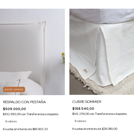
ENVÍO GRATIS
CUBRE SOMMIER
RESPALDO CON PESTAÑA
$168.540,00
$509.000,00
$143.259,00
con
Transferencia o depósito
$432.650,00
con
Transferencia o depósito
8 colores
6 colores
6
cuotas sin interés de
$28.090,00
6
cuotas sin interés de
$84.833,33