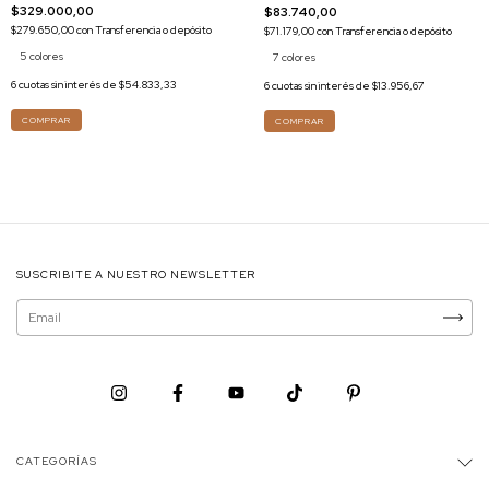
$329.000,00
$83.740,00
$279.650,00
con
Transferencia o depósito
$71.179,00
con
Transferencia o depósito
5 colores
7 colores
6
cuotas sin interés de
$54.833,33
6
cuotas sin interés de
$13.956,67
COMPRAR
COMPRAR
SUSCRIBITE A NUESTRO NEWSLETTER
CATEGORÍAS