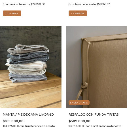
6
cuotas sin interés de
$29.150,00
6
cuotas sin interés de
$58.166,67
COMPRAR
COMPRAR
ENVÍO GRATIS
RESPALDO CON FUNDA TIRITAS
MANTA / PIE DE CAMA LIVORNO
$509.000,00
$165.000,00
$432.650,00
con
Transferencia o depósito
$140.250,00
con
Transferencia o depósito