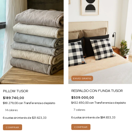
ENVÍO GRATIS
RESPALDO CON FUNDA TUSOR
PILLOW TUSOR
$509.000,00
$189.740,00
$432.650,00
con
Transferencia o depósito
$161.279,00
con
Transferencia o depósito
7 colores
14 colores
6
cuotas sin interés de
$84.833,33
6
cuotas sin interés de
$31.623,33
COMPRAR
COMPRAR