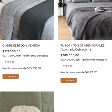
TUSOR - TONOS ATEMPORALES
CUBRE EDREDON VENECIA
Acolchado/Cubrecama
$319.200,00
$385.000,00
$271.320,00
con
Transferencia o depósito
$327.250,00
con
Transferencia o depósito
3 colores
4 colores
6
cuotas sin interés de
$53.200,00
6
cuotas sin interés de
$64.166,67
COMPRAR
COMPRAR