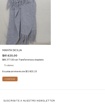
MANTA SICILIA
$81.620,00
$69.377,00
con
Transferencia o depósito
5 colores
6
cuotas sin interés de
$13.603,33
COMPRAR
SUSCRIBITE A NUESTRO NEWSLETTER