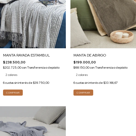
MANTA RAYADA ESTAMBUL
MANTA DE ABRIGO
$238.500,00
$199.000,00
$202.725,00
con
Transferencia o depósito
$169.150,00
con
Transferencia o depósito
2 colores
2 colores
6
cuotas sin interés de
$39.750,00
6
cuotas sin interés de
$33.166,67
COMPRAR
COMPRAR