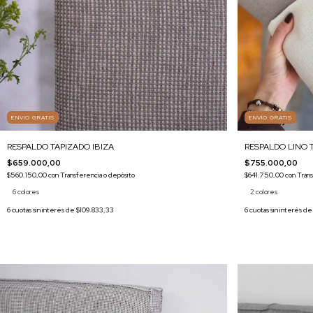
ENVÍO GRATIS
ENVÍO GRATIS
RESPALDO TAPIZADO IBIZA
RESPALDO LINO 
$659.000,00
$755.000,00
$560.150,00
con
Transferencia o depósito
$641.750,00
con
Trans
6 colores
2 colores
6
cuotas sin interés de
$109.833,33
6
cuotas sin interés d