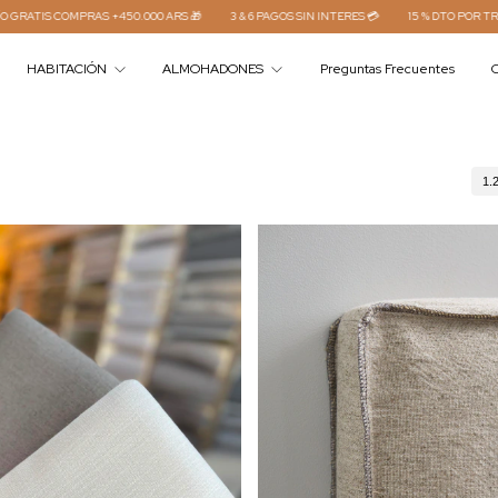
 +450.000 ARS 🎁
3 & 6 PAGOS SIN INTERES 💳
15 % DTO POR TRANSFERENCIA⚡
HABITACIÓN
ALMOHADONES
Preguntas Frecuentes
C
1.