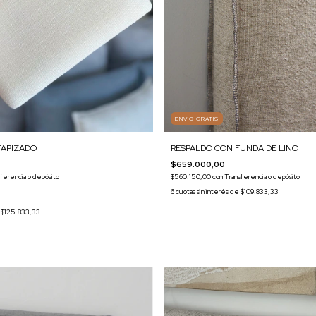
ENVÍO GRATIS
RESPALDO CON FUNDA DE LINO
TAPIZADO
$659.000,00
$560.150,00
con
Transferencia o depósito
ferencia o depósito
6
cuotas sin interés de
$109.833,33
e
$125.833,33