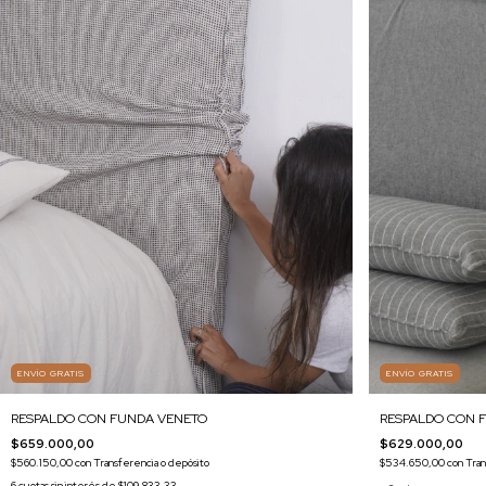
ENVÍO GRATIS
ENVÍO GRATIS
RESPALDO CON FUNDA VENETO
RESPALDO CON 
$659.000,00
$629.000,00
$560.150,00
con
Transferencia o depósito
$534.650,00
con
Tran
6
cuotas sin interés de
$109.833,33