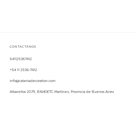
CONTACTÁNOS
541125367412
+54 11 2536-7412
info@cataniadecoration.com
Albarellos 2079, B1640ETC Martínez, Provincia de Buenos Aires