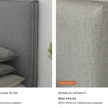
ENVÍO GRATIS
RESPALDO MÓNACO
FUNDA PETRA
$651.940,00
$554.149,00
con
Transferencia o depósito
sferencia o depósito