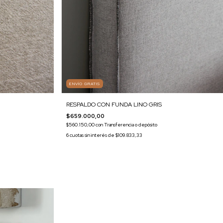
ENVÍO GRATIS
RESPALDO CON FUNDA LINO GRIS
$659.000,00
$560.150,00
con
Transferencia o depósito
6
cuotas sin interés de
$109.833,33