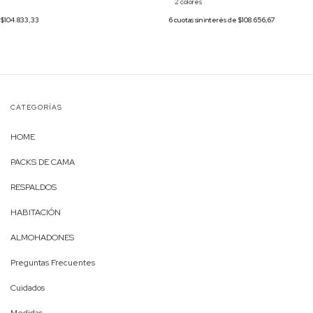
2 colores
6
cuotas sin interés de
$108.656,67
e
$104.833,33
CATEGORÍAS
HOME
PACKS DE CAMA
RESPALDOS
HABITACIÓN
ALMOHADONES
Preguntas Frecuentes
Cuidados