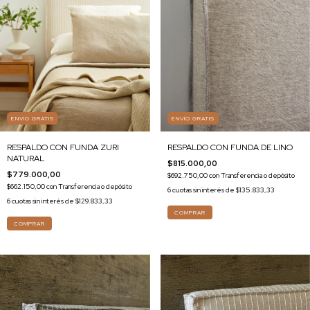
ENVÍO GRATIS
ENVÍO GRATIS
RESPALDO CON FUNDA DE LINO
RESPALDO CON FUNDA ZURI
NATURAL
$815.000,00
$779.000,00
$692.750,00
con
Transferencia o depósito
$662.150,00
con
Transferencia o depósito
6
cuotas sin interés de
$135.833,33
6
cuotas sin interés de
$129.833,33
COMPRAR
COMPRAR