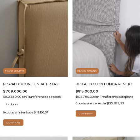
ENVÍO GRATIS
ENVÍO GRATIS
RESPALDO CON FUNDA TIRITAS
RESPALDO CON FUNDA VENETO
$709.000,00
$815.000,00
$602.650,00
con
Transferencia o depósito
$692.750,00
con
Transferencia o depósito
6
cuotas sin interés de
$135.833,33
7 colores
6
cuotas sin interés de
$118.166,67
COMPRAR
COMPRAR