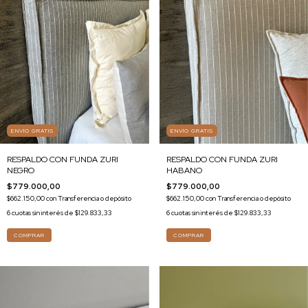
ENVÍO GRATIS
ENVÍO GRATIS
RESPALDO CON FUNDA ZURI
RESPALDO CON FUNDA ZURI
NEGRO
HABANO
$779.000,00
$779.000,00
$662.150,00
con
Transferencia o depósito
$662.150,00
con
Transferencia o depósito
6
cuotas sin interés de
$129.833,33
6
cuotas sin interés de
$129.833,33
COMPRAR
COMPRAR