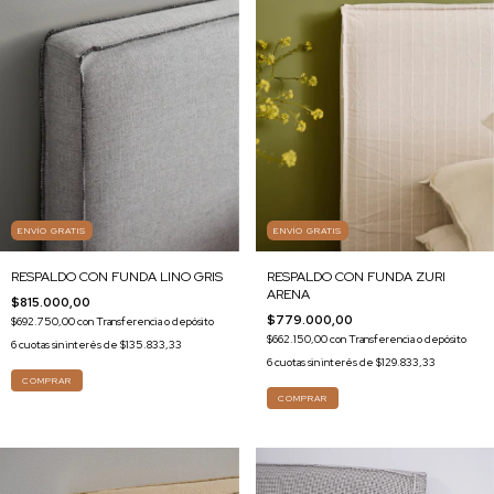
ENVÍO GRATIS
ENVÍO GRATIS
RESPALDO CON FUNDA LINO GRIS
RESPALDO CON FUNDA ZURI
ARENA
$815.000,00
$779.000,00
$692.750,00
con
Transferencia o depósito
$662.150,00
con
Transferencia o depósito
6
cuotas sin interés de
$135.833,33
6
cuotas sin interés de
$129.833,33
COMPRAR
COMPRAR