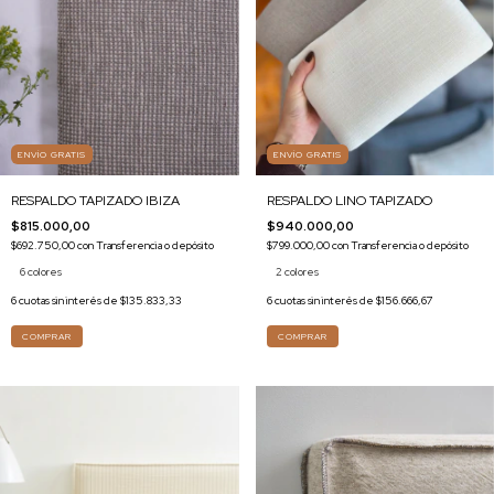
ENVÍO GRATIS
ENVÍO GRATIS
RESPALDO TAPIZADO IBIZA
RESPALDO LINO TAPIZADO
$815.000,00
$940.000,00
$692.750,00
con
Transferencia o depósito
$799.000,00
con
Transferencia o depósito
6 colores
2 colores
6
cuotas sin interés de
$135.833,33
6
cuotas sin interés de
$156.666,67
COMPRAR
COMPRAR