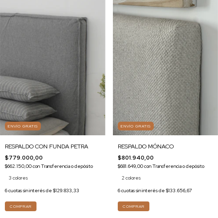
ENVÍO GRATIS
ENVÍO GRATIS
RESPALDO MÓNACO
RESPALDO CON FUNDA PETRA
$801.940,00
$779.000,00
$681.649,00
con
Transferencia o depósito
$662.150,00
con
Transferencia o depósito
2 colores
3 colores
6
cuotas sin interés de
$133.656,67
6
cuotas sin interés de
$129.833,33
COMPRAR
COMPRAR