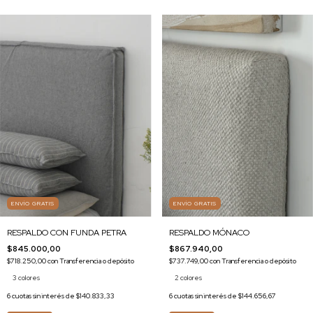
ENVÍO GRATIS
ENVÍO GRATIS
RESPALDO MÓNACO
RESPALDO CON FUNDA PETRA
$867.940,00
$845.000,00
$737.749,00
con
Transferencia o depósito
$718.250,00
con
Transferencia o depósito
2 colores
3 colores
6
cuotas sin interés de
$144.656,67
6
cuotas sin interés de
$140.833,33