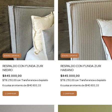
ENVÍO GRATIS
ENVÍO GRATIS
RESPALDO CON FUNDA ZURI
RESPALDO CON FUNDA ZURI
NEGRO
HABANO
$845.000,00
$845.000,00
$718.250,00
con
Transferencia o depósito
$718.250,00
con
Transferencia o depósito
6
cuotas sin interés de
$140.833,33
6
cuotas sin interés de
$140.833,33
COMPRAR
COMPRAR