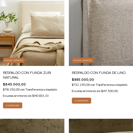
ENVÍO GRATIS
ENVÍO GRATIS
RESPALDO CON FUNDA DE LINO
RESPALDO CON FUNDA ZURI
NATURAL
$885.000,00
$845.000,00
$752.250,00
con
Transferencia o depósito
$718.250,00
con
Transferencia o depósito
6
cuotas sin interés de
$147.500,00
6
cuotas sin interés de
$140.833,33
COMPRAR
COMPRAR