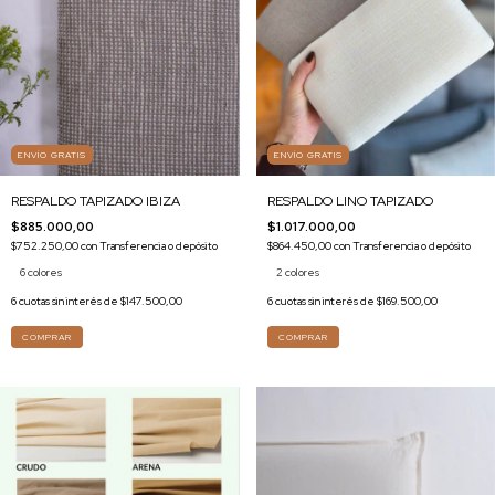
ENVÍO GRATIS
ENVÍO GRATIS
RESPALDO TAPIZADO IBIZA
RESPALDO LINO TAPIZADO
$885.000,00
$1.017.000,00
$752.250,00
con
Transferencia o depósito
$864.450,00
con
Transferencia o depósito
6 colores
2 colores
6
cuotas sin interés de
$147.500,00
6
cuotas sin interés de
$169.500,00
COMPRAR
COMPRAR