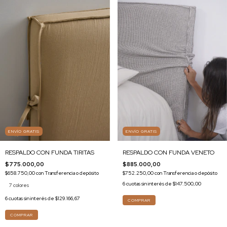
ENVÍO GRATIS
ENVÍO GRATIS
RESPALDO CON FUNDA TIRITAS
RESPALDO CON FUNDA VENETO
$775.000,00
$885.000,00
$658.750,00
con
Transferencia o depósito
$752.250,00
con
Transferencia o depósito
6
cuotas sin interés de
$147.500,00
7 colores
6
cuotas sin interés de
$129.166,67
COMPRAR
COMPRAR