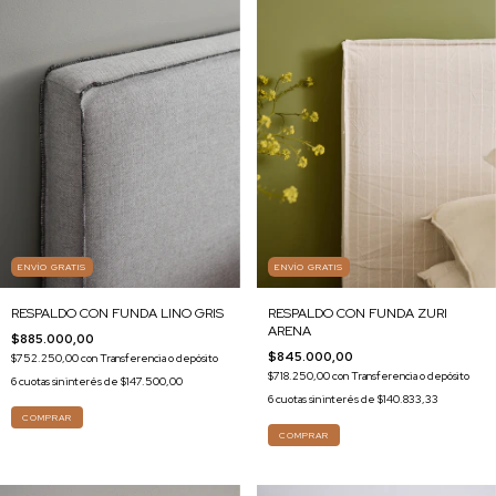
ENVÍO GRATIS
ENVÍO GRATIS
RESPALDO CON FUNDA LINO GRIS
RESPALDO CON FUNDA ZURI
ARENA
$885.000,00
$845.000,00
$752.250,00
con
Transferencia o depósito
$718.250,00
con
Transferencia o depósito
6
cuotas sin interés de
$147.500,00
6
cuotas sin interés de
$140.833,33
COMPRAR
COMPRAR