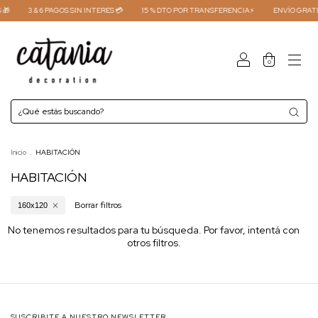
 🎁
3 & 6 PAGOS SIN INTERES 💳
15 % DTO POR TRANSFERENCIA⚡
ENVÍO GRATI
0
Inicio
.
HABITACIÓN
HABITACIÓN
Borrar filtros
160x120
No tenemos resultados para tu búsqueda. Por favor, intentá con
otros filtros.
SUSCRIBITE A NUESTRO NEWSLETTER