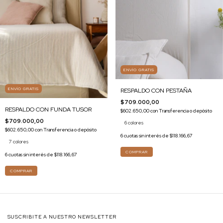
ENVÍO GRATIS
ENVÍO GRATIS
RESPALDO CON PESTAÑA
$709.000,00
RESPALDO CON FUNDA TUSOR
$602.650,00
con
Transferencia o depósito
$709.000,00
6 colores
$602.650,00
con
Transferencia o depósito
6
cuotas sin interés de
$118.166,67
7 colores
COMPRAR
6
cuotas sin interés de
$118.166,67
COMPRAR
SUSCRIBITE A NUESTRO NEWSLETTER