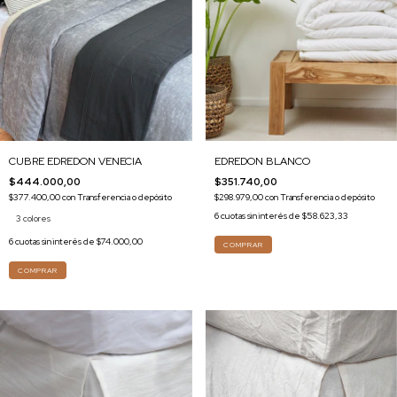
EDREDON BLANCO
CUBRE EDREDON VENECIA
$351.740,00
$444.000,00
$298.979,00
con
Transferencia o depósito
$377.400,00
con
Transferencia o depósito
6
cuotas sin interés de
$58.623,33
3 colores
6
cuotas sin interés de
$74.000,00
COMPRAR
COMPRAR