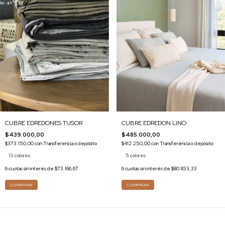
CUBRE EDREDON LINO
CUBRE EDREDONES TUSOR
$485.000,00
$439.000,00
$412.250,00
con
Transferencia o depósito
$373.150,00
con
Transferencia o depósito
5 colores
13 colores
6
cuotas sin interés de
$80.833,33
6
cuotas sin interés de
$73.166,67
COMPRAR
COMPRAR