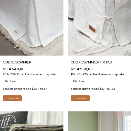
CUBRE SOMMIER
CUBRE SOMMIER TIRITAS
$184.540,00
$194.900,00
$156.859,00
con
Transferencia o depósito
$165.665,00
con
Transferencia o depósito
8 colores
10 colores
6
cuotas sin interés de
$30.756,67
6
cuotas sin interés de
$32.483,33
COMPRAR
COMPRAR