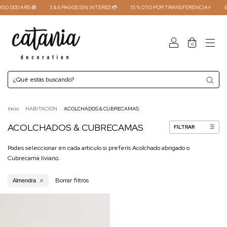
0.000 ARS 🎁
3 & 6 PAGOS SIN INTERES 💳
15 % DTO POR TRANSFERENCIA⚡
EN
0
Inicio
.
HABITACIÓN
.
ACOLCHADOS & CUBRECAMAS
ACOLCHADOS & CUBRECAMAS
FILTRAR
Podes seleccionar en cada articulo si preferís Acolchado abrigado o
Cubrecama liviano.
Borrar filtros
Almendra