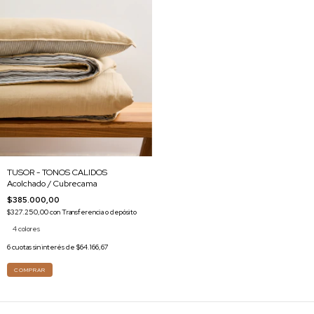
TUSOR - TONOS CALIDOS
Acolchado / Cubrecama
$385.000,00
$327.250,00
con
Transferencia o depósito
4 colores
6
cuotas sin interés de
$64.166,67
COMPRAR