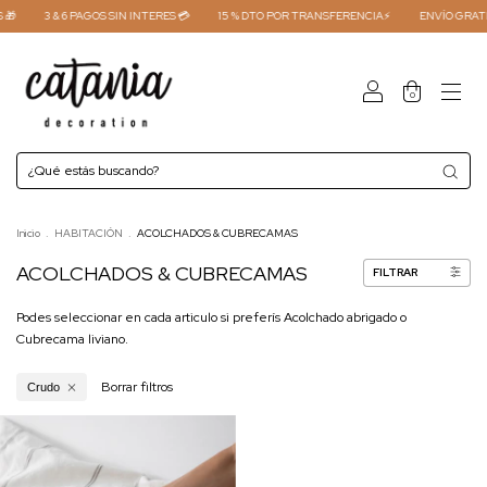
🎁
3 & 6 PAGOS SIN INTERES 💳
15 % DTO POR TRANSFERENCIA⚡
ENVÍO GRATIS
0
Inicio
.
HABITACIÓN
.
ACOLCHADOS & CUBRECAMAS
ACOLCHADOS & CUBRECAMAS
FILTRAR
Podes seleccionar en cada articulo si preferís Acolchado abrigado o
Cubrecama liviano.
Borrar filtros
Crudo