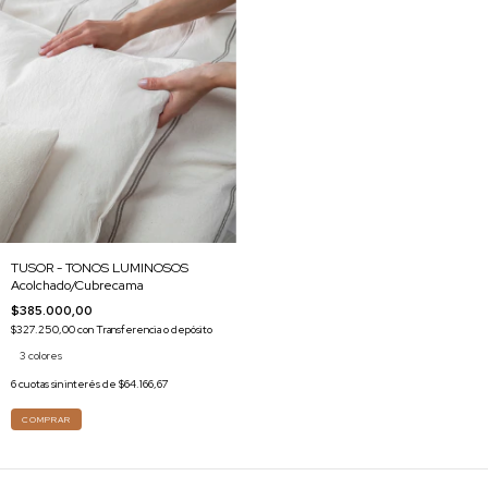
TUSOR - TONOS LUMINOSOS
Acolchado/Cubrecama
$385.000,00
$327.250,00
con
Transferencia o depósito
3 colores
6
cuotas sin interés de
$64.166,67
COMPRAR