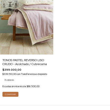
TONOS PASTEL REVERSO LISO
CRUDO - Acolchado / Cubrecama
$399.000,00
$339.150,00
con
Transferencia o depósito
4 colores
6
cuotas sin interés de
$66.500,00
COMPRAR