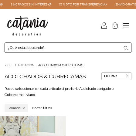

3 & 6 PAGOS SIN INTERES 💳
15 % DTO POR TRANSFERENCIA⚡
ENVÍO GRATIS 
0
Inicio
.
HABITACIÓN
.
ACOLCHADOS & CUBRECAMAS
ACOLCHADOS & CUBRECAMAS
FILTRAR
Podes seleccionar en cada articulo si preferís Acolchado abrigado o
Cubrecama liviano.
Borrar filtros
Lavanda