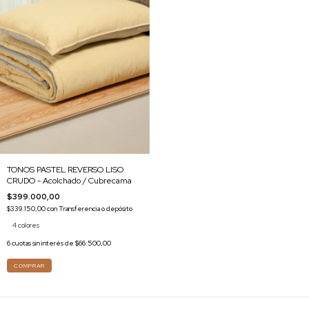
TONOS PASTEL REVERSO LISO
CRUDO - Acolchado / Cubrecama
$399.000,00
$339.150,00
con
Transferencia o depósito
4 colores
6
cuotas sin interés de
$66.500,00
COMPRAR