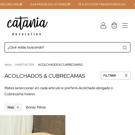
0.000 ARS 🎁
3 & 6 PAGOS SIN INTERES 💳
15 % DTO POR TRANSFERENCIA⚡
EN
0
Inicio
.
HABITACIÓN
.
ACOLCHADOS & CUBRECAMAS
ACOLCHADOS & CUBRECAMAS
FILTRAR
Podes seleccionar en cada articulo si preferís Acolchado abrigado o
Cubrecama liviano.
Borrar filtros
Maiz