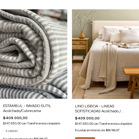
ESTAMBUL - RAYADO SUTIL
LINO LISBOA - LINEAS
Acolchado/Cubrecama
SOFISTICADAS Acolchado /
Cubrecama
$409.000,00
$409.000,00
$347.650,00
con
Transferencia o depósito
$347.650,00
con
Transferencia o depósito
6
cuotas sin interés de
$68.166,67
3 colores
6
cuotas sin interés de
$68.166,67