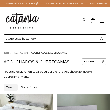
 6 PAGOS SIN INTERES 💳
15 % DTO POR TRANSFERENCIA⚡
ENVÍO GRATIS COMPRAS 
0
Inicio
.
HABITACIÓN
.
ACOLCHADOS & CUBRECAMAS
ACOLCHADOS & CUBRECAMAS
FILTRAR
Podes seleccionar en cada articulo si preferís Acolchado abrigado o
Cubrecama liviano.
Borrar filtros
Twin