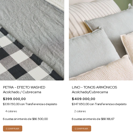
LINO - TONOS ARMÓNICOS
PETRA - EFECTO WASHED
Acolchado/Cubrecama
Acolchado / Cubrecama
$409.000,00
$399.000,00
$347.650,00
con
Transferencia o depósito
$339.150,00
con
Transferencia o depósito
2 colores
4 colores
6
cuotas sin interés de
$68.166,67
6
cuotas sin interés de
$66.500,00
COMPRAR
COMPRAR