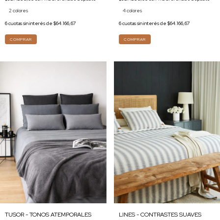
2 colores
4 colores
6
cuotas sin interés de
$64.166,67
6
cuotas sin interés de
$64.166,67
COMPRAR
COMPRAR
TUSOR - TONOS ATEMPORALES
LINES - CONTRASTES SUAVES