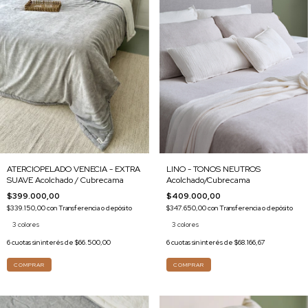
ATERCIOPELADO VENECIA - EXTRA
LINO - TONOS NEUTROS
SUAVE Acolchado / Cubrecama
Acolchado/Cubrecama
$399.000,00
$409.000,00
$339.150,00
con
Transferencia o depósito
$347.650,00
con
Transferencia o depósito
3 colores
3 colores
6
cuotas sin interés de
$66.500,00
6
cuotas sin interés de
$68.166,67
COMPRAR
COMPRAR