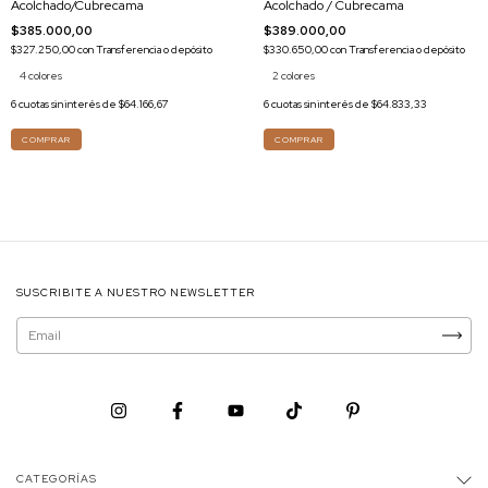
Acolchado/Cubrecama
Acolchado / Cubrecama
$385.000,00
$389.000,00
$327.250,00
con
Transferencia o depósito
$330.650,00
con
Transferencia o depósito
4 colores
2 colores
6
cuotas sin interés de
$64.166,67
6
cuotas sin interés de
$64.833,33
COMPRAR
COMPRAR
SUSCRIBITE A NUESTRO NEWSLETTER
CATEGORÍAS