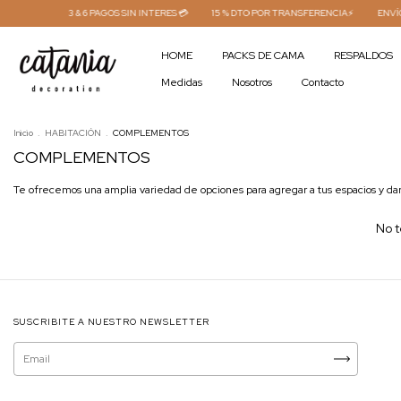
3 & 6 PAGOS SIN INTERES 💳
15 % DTO POR TRANSFERENCIA⚡
ENVÍO G
HOME
PACKS DE CAMA
RESPALDOS
Medidas
Nosotros
Contacto
Inicio
.
HABITACIÓN
.
COMPLEMENTOS
COMPLEMENTOS
Te ofrecemos una amplia variedad de opciones para agregar a tus espacios y da
No t
SUSCRIBITE A NUESTRO NEWSLETTER