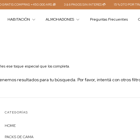
RATIS COMPRAS +450.000 ARS 🎁
3 & 6 PAGOS SIN INTERES 💳
15 % DTO POR TRA
HABITACIÓN
ALMOHADONES
Preguntas Frecuentes
C
rles ese toque especial que los completa.
enemos resultados para tu búsqueda. Por favor, intentá con otros filtr
CATEGORÍAS
HOME
PACKS DE CAMA