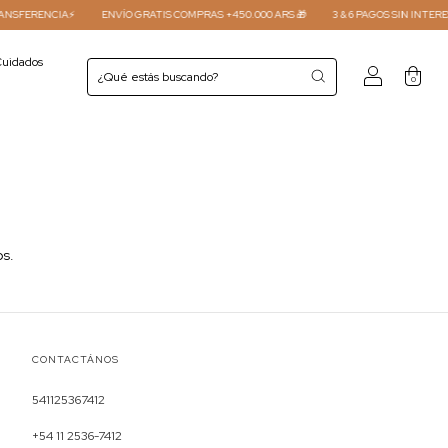
NSFERENCIA⚡
ENVÍO GRATIS COMPRAS +450.000 ARS 🎁
3 & 6 PAGOS SIN INTERES 
uidados
0
os.
CONTACTÁNOS
541125367412
+54 11 2536-7412