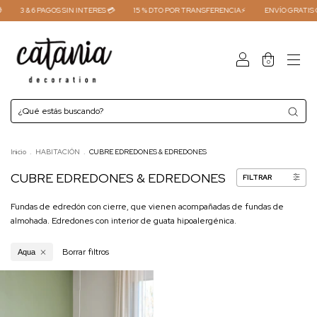
3 & 6 PAGOS SIN INTERES 💳
15 % DTO POR TRANSFERENCIA⚡
ENVÍO GRATIS C
0
Inicio
.
HABITACIÓN
.
CUBRE EDREDONES & EDREDONES
CUBRE EDREDONES & EDREDONES
FILTRAR
Fundas de edredón con cierre, que vienen acompañadas de fundas de
almohada. Edredones con interior de guata hipoalergénica.
Borrar filtros
Aqua