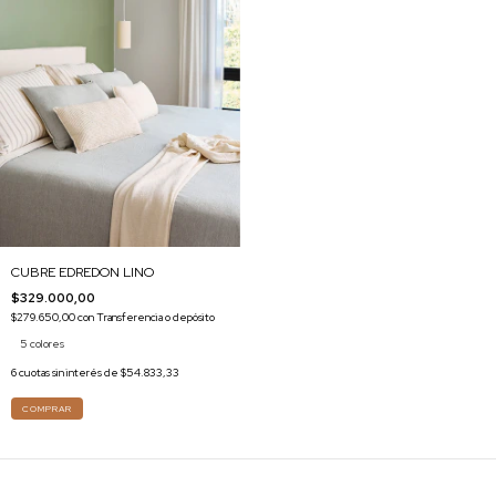
CUBRE EDREDON LINO
$329.000,00
$279.650,00
con
Transferencia o depósito
5 colores
6
cuotas sin interés de
$54.833,33
COMPRAR