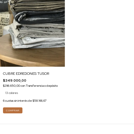
CUBRE EDREDONES TUSOR
$349.000,00
$296.650,00
con
Transferencia o depósito
13 colores
6
cuotas sin interés de
$58.166,67
COMPRAR