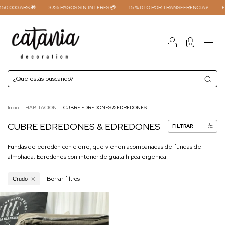
0.000 ARS 🎁
3 & 6 PAGOS SIN INTERES 💳
15 % DTO POR TRANSFERENCIA⚡
EN
0
Inicio
.
HABITACIÓN
.
CUBRE EDREDONES & EDREDONES
CUBRE EDREDONES & EDREDONES
FILTRAR
Fundas de edredón con cierre, que vienen acompañadas de fundas de
almohada. Edredones con interior de guata hipoalergénica.
Borrar filtros
Crudo