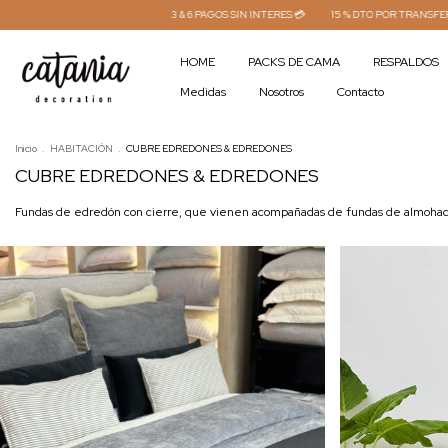
3 & 6 PAGOS SIN INTERES 💳
15 % DTO POR TRANSFERENCIA⚡
HOME
PACKS DE CAMA
RESPALDOS
Medidas
Nosotros
Contacto
Inicio
.
HABITACIÓN
.
CUBRE EDREDONES & EDREDONES
CUBRE EDREDONES & EDREDONES
Fundas de edredón con cierre, que vienen acompañadas de fundas de almohada.