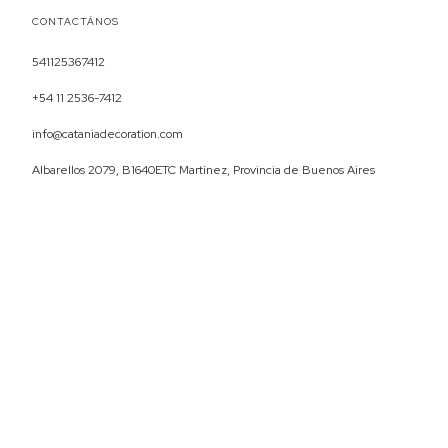
CONTACTÁNOS
541125367412
+54 11 2536-7412
info@cataniadecoration.com
Albarellos 2079, B1640ETC Martínez, Provincia de Buenos Aires