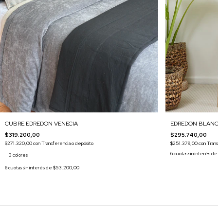
EDREDON BLAN
CUBRE EDREDON VENECIA
$295.740,00
$319.200,00
$251.379,00
con
Trans
$271.320,00
con
Transferencia o depósito
6
cuotas sin interés d
3 colores
6
cuotas sin interés de
$53.200,00