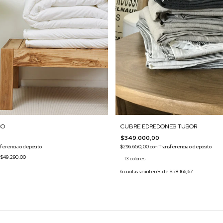
CO
CUBRE EDREDONES TUSOR
$349.000,00
ferencia o depósito
$296.650,00
con
Transferencia o depósito
e
$49.290,00
13 colores
6
cuotas sin interés de
$58.166,67