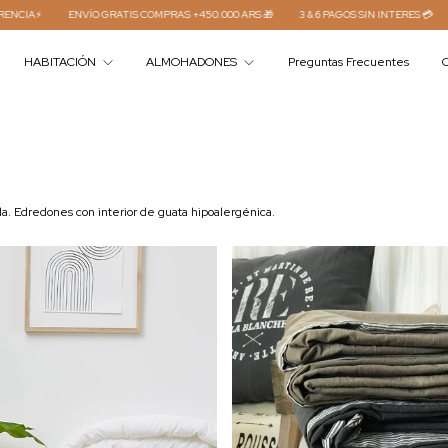
ENVÍO GRATIS COMPRAS +450.000 ARS 🎁
3 & 6 PAGOS SIN INTERES 💳
15 % D
HABITACIÓN
ALMOHADONES
Preguntas Frecuentes
C
 Edredones con interior de guata hipoalergénica.