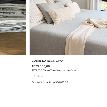
CUBRE EDREDON LINO
$329.000,00
$279.650,00
con
Transferencia o depósito
5 colores
6
cuotas sin interés de
$54.833,33