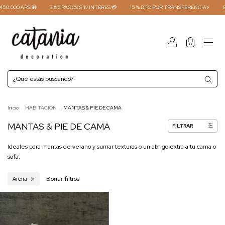
0.000 ARS 🎁
3 & 6 PAGOS SIN INTERES 💳
15 % DTO POR TRANSFERENCIA⚡
EN
0
Inicio
.
HABITACIÓN
.
MANTAS & PIE DE CAMA
MANTAS & PIE DE CAMA
FILTRAR
Ideales para mantas de verano y sumar texturas o un abrigo extra a tu cama o
sofá.
Borrar filtros
Arena