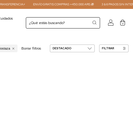
SFERENCIA⚡
ENVÍO GRATIS COMPRAS +450.000 ARS 🎁
3 & 6 PAGOS SIN INTERES 
uidados
0
Borrar filtros
FILTRAR
ostaza