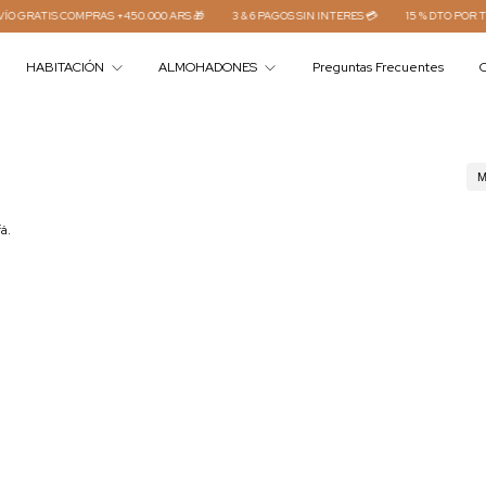
ATIS COMPRAS +450.000 ARS 🎁
3 & 6 PAGOS SIN INTERES 💳
15 % DTO POR TRAN
HABITACIÓN
ALMOHADONES
Preguntas Frecuentes
C
M
fá.