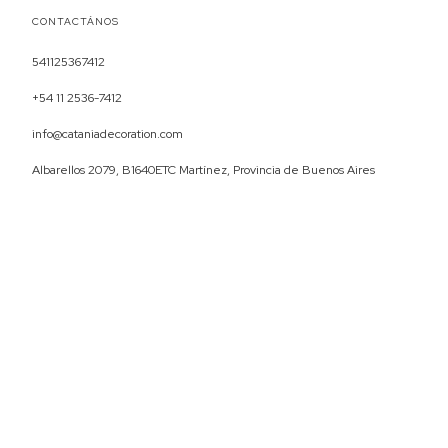
CONTACTÁNOS
541125367412
+54 11 2536-7412
info@cataniadecoration.com
Albarellos 2079, B1640ETC Martínez, Provincia de Buenos Aires