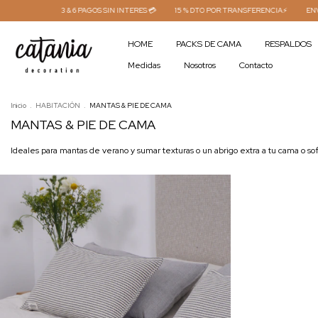
3 & 6 PAGOS SIN INTERES 💳
15 % DTO POR TRANSFERENCIA⚡
ENVÍO GR
HOME
PACKS DE CAMA
RESPALDOS
Medidas
Nosotros
Contacto
Inicio
.
HABITACIÓN
.
MANTAS & PIE DE CAMA
MANTAS & PIE DE CAMA
Ideales para mantas de verano y sumar texturas o un abrigo extra a tu cama o so