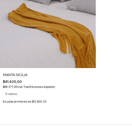
MANTA SICILIA
$81.620,00
$69.377,00
con
Transferencia o depósito
5 colores
6
cuotas sin interés de
$13.603,33