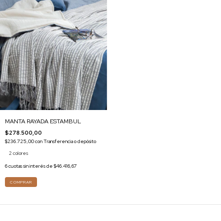
MANTA RAYADA ESTAMBUL
$278.500,00
$236.725,00
con
Transferencia o depósito
2 colores
6
cuotas sin interés de
$46.416,67
COMPRAR