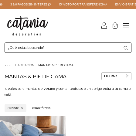

3 & 6 PAGOS SIN INTERES 💳
15 % DTO POR TRANSFERENCIA⚡
ENVÍO GRATIS 
0
Inicio
.
HABITACIÓN
.
MANTAS & PIE DE CAMA
MANTAS & PIE DE CAMA
FILTRAR
Ideales para mantas de verano y sumar texturas o un abrigo extra a tu cama o
sofá.
Borrar filtros
Grande