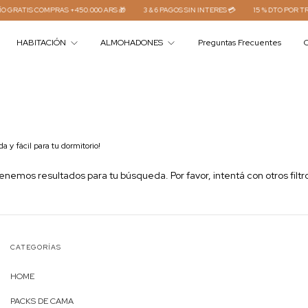
GRATIS COMPRAS +450.000 ARS 🎁
3 & 6 PAGOS SIN INTERES 💳
15 % DTO POR TRA
HABITACIÓN
ALMOHADONES
Preguntas Frecuentes
C
 y fácil para tu dormitorio!
enemos resultados para tu búsqueda. Por favor, intentá con otros filtr
CATEGORÍAS
HOME
PACKS DE CAMA