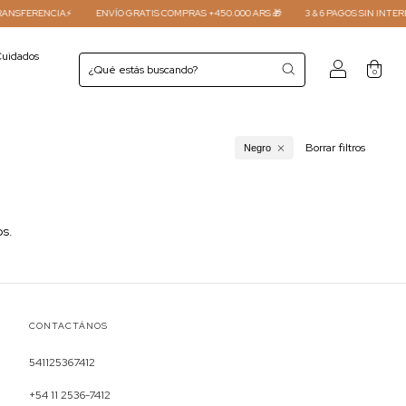
NSFERENCIA⚡
ENVÍO GRATIS COMPRAS +450.000 ARS 🎁
3 & 6 PAGOS SIN INTERES 
uidados
0
Borrar filtros
Negro
os.
CONTACTÁNOS
541125367412
+54 11 2536-7412