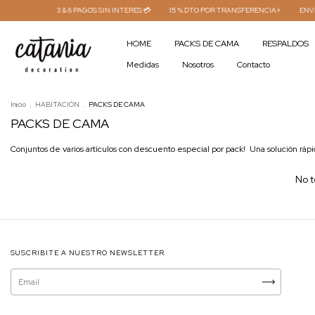
3 & 6 PAGOS SIN INTERES 💳
15 % DTO POR TRANSFERENCIA⚡
ENVÍO 
HOME
PACKS DE CAMA
RESPALDOS
Medidas
Nosotros
Contacto
Inicio
.
HABITACIÓN
.
PACKS DE CAMA
PACKS DE CAMA
Conjuntos de varios artículos con descuento especial por pack! Una solución rápida
No t
SUSCRIBITE A NUESTRO NEWSLETTER