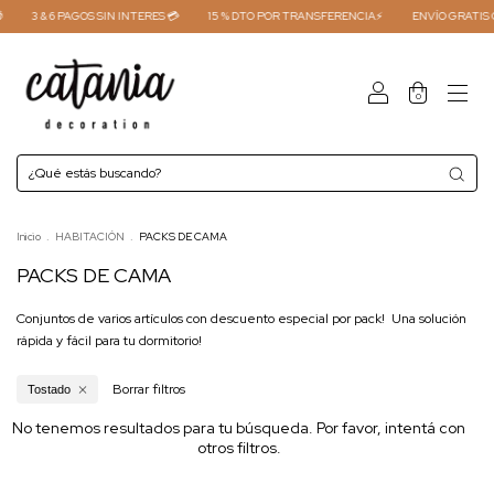

3 & 6 PAGOS SIN INTERES 💳
15 % DTO POR TRANSFERENCIA⚡
ENVÍO GRATIS 
0
Inicio
.
HABITACIÓN
.
PACKS DE CAMA
PACKS DE CAMA
Conjuntos de varios artículos con descuento especial por pack! Una solución
rápida y fácil para tu dormitorio!
Borrar filtros
Tostado
No tenemos resultados para tu búsqueda. Por favor, intentá con
otros filtros.