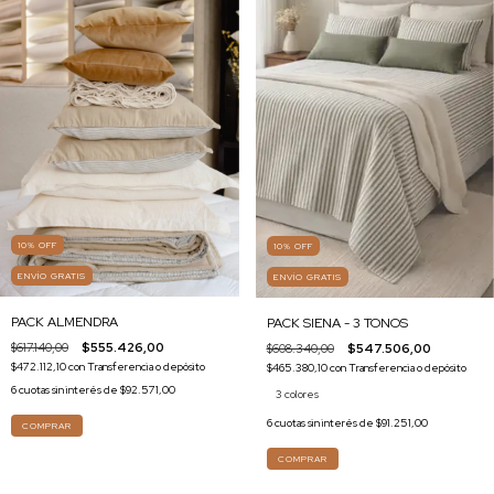
10
%
OFF
10
%
OFF
ENVÍO GRATIS
ENVÍO GRATIS
PACK ALMENDRA
PACK SIENA - 3 TONOS
$617.140,00
$555.426,00
$608.340,00
$547.506,00
$472.112,10
con
Transferencia o depósito
$465.380,10
con
Transferencia o depósito
6
cuotas sin interés de
$92.571,00
3 colores
6
cuotas sin interés de
$91.251,00
COMPRAR
COMPRAR