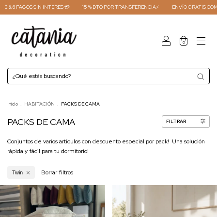
 SIN INTERES 💳
15 % DTO POR TRANSFERENCIA⚡
ENVÍO GRATIS COMPRAS +450.00
0
Inicio
.
HABITACIÓN
.
PACKS DE CAMA
PACKS DE CAMA
FILTRAR
Conjuntos de varios artículos con descuento especial por pack! Una solución
rápida y fácil para tu dormitorio!
Borrar filtros
Twin