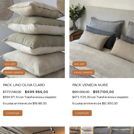
10
%
OFF
10
%
OFF
ENVÍO GRATIS
ENVÍO GRATIS
PACK LINO OLIVA CLARO
PACK VENECIA NUBE
$777.740,00
$699.966,00
$619.000,00
$557.100,00
$594.971,10
con
Transferencia o depósito
$473.535,00
con
Transferencia o depósito
6
cuotas sin interés de
$116.661,00
6
cuotas sin interés de
$92.850,00
COMPRAR
COMPRAR