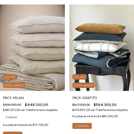
10
%
OFF
10
%
OFF
ENVÍO GRATIS
ENVÍO GRATIS
PACK GRAFITO
PACK MILAN
$627.000,00
$564.300,00
$498.000,00
$448.200,00
$479.655,00
con
Transferencia o depósito
$380.970,00
con
Transferencia o depósito
6
cuotas sin interés de
$94.050,00
3 colores
6
cuotas sin interés de
$74.700,00
COMPRAR