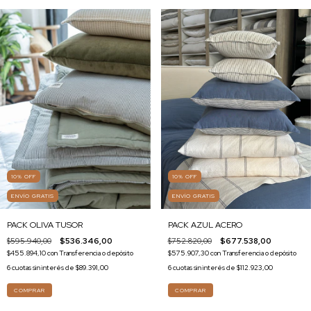
10
%
OFF
10
%
OFF
ENVÍO GRATIS
ENVÍO GRATIS
PACK OLIVA TUSOR
PACK AZUL ACERO
$595.940,00
$536.346,00
$752.820,00
$677.538,00
$455.894,10
con
Transferencia o depósito
$575.907,30
con
Transferencia o depósito
6
cuotas sin interés de
$89.391,00
6
cuotas sin interés de
$112.923,00
COMPRAR
COMPRAR