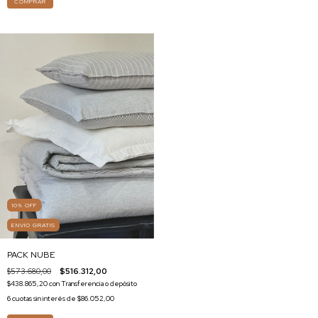
COMPRAR
10
%
OFF
ENVÍO GRATIS
PACK NUBE
$573.680,00
$516.312,00
$438.865,20
con
Transferencia o depósito
6
cuotas sin interés de
$86.052,00