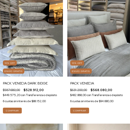
10
%
OFF
10
%
OFF
ENVÍO GRATIS
ENVÍO GRATIS
PACK VENECIA DARK BEIGE
PACK VENECIA
$587.680,00
$528.912,00
$631.200,00
$568.080,00
$449.575,20
con
Transferencia o depósito
$482.868,00
con
Transferencia o depósito
6
cuotas sin interés de
$88.152,00
6
cuotas sin interés de
$94.680,00
COMPRAR
COMPRAR