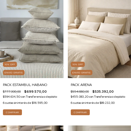
10
%
OFF
10
%
OFF
ENVÍO GRATIS
ENVÍO GRATIS
PACK ARENA
PACK ESTAMBUL HABANO
$594.880,00
$535.392,00
$777.300,00
$699.570,00
$455.083,20
con
Transferencia o depósito
$594.634,50
con
Transferencia o depósito
6
cuotas sin interés de
$89.232,00
6
cuotas sin interés de
$116.595,00
COMPRAR
COMPRAR