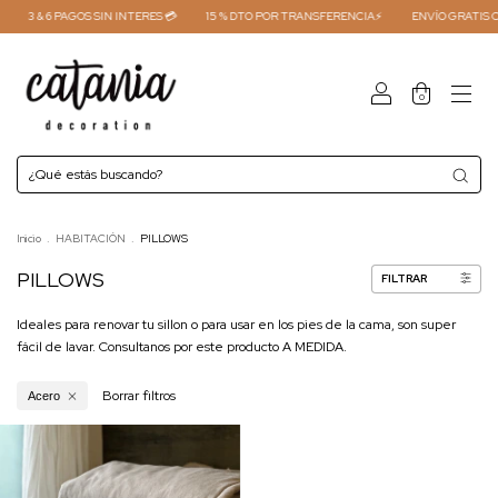
3 & 6 PAGOS SIN INTERES 💳
15 % DTO POR TRANSFERENCIA⚡
ENVÍO GRATIS CO
0
Inicio
.
HABITACIÓN
.
PILLOWS
PILLOWS
FILTRAR
Ideales para renovar tu sillon o para usar en los pies de la cama, son super
fácil de lavar. Consultanos por este producto A MEDIDA.
Borrar filtros
Acero