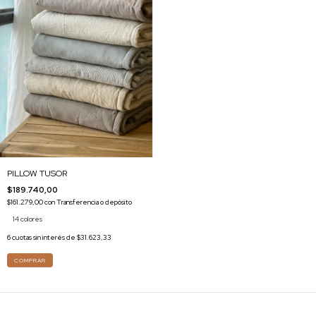
PILLOW TUSOR
$189.740,00
$161.279,00
con
Transferencia o depósito
14 colores
6
cuotas sin interés de
$31.623,33
COMPRAR